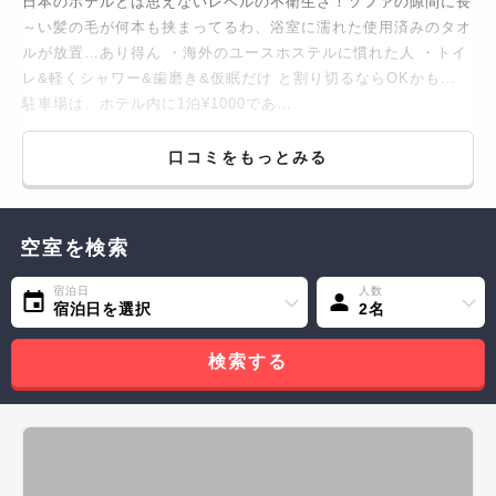
日本のホテルとは思えないレベルの不衛生さ！ソファの隙間に長
～い髪の毛が何本も挟まってるわ、浴室に濡れた使用済みのタオ
ルが放置…あり得ん ・海外のユースホステルに慣れた人 ・トイ
レ&軽くシャワー&歯磨き&仮眠だけ と割り切るならOKかも…
駐車場は、ホテル内に1泊¥1000であ…
続きをみる...
口コミをもっとみる
空室を検索
宿泊日
人数
宿泊日を選択
2名
検索する