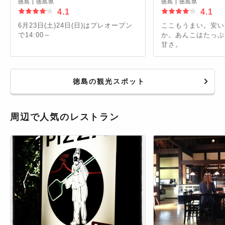
徳島
|
徳島県
徳島
|
徳島県
4.1
4.1
6月23日(土)24日(日)はプレオープン
ここもうまい。安い
で14:00～
か。あんこはたっぷ
甘さ。
徳島の観光スポット
周辺で人気のレストラン