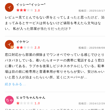
イッシー“イッシー”
3.0
投稿日：
2025/10/17
レビュー見てとんでもない所をとってしまったと思ったけど、泊
まってみるとサービスは何もないけど値段を考えたら文句はな
い。 私が入った部屋が当たりだっただけ？
イケヤン
2.0
投稿日：
2025/08/09
窓口対応から部屋の掃除までワンオペでやっている感じでひとり
バタバタしている。着いたらオーナーの携帯に電話するよう窓口
に書いてある。ラブホを改装しビジネスホテルにしている。駐車
場は目の前に軽専用と普通車用が有りそちらが安い。安けれゃい
いと思う人が泊まったらいい所。近くにスーパーが…
続きをみる...
ヒョウちゃんちゃん
1.0
投稿日：
2024/12/29