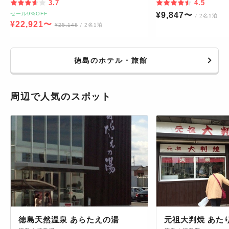
3.7
4.5
セール9%OFF
¥
9,847
〜
/ 2名1泊
¥
22,921
〜
¥
25,148
/ 2名1泊
徳島のホテル・旅館
周辺で人気のスポット
徳島天然温泉 あらたえの湯
元祖大判焼 あた