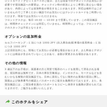
ジットカード / デビットカードのご提示、または現金でのデポジットのお支払いが
必要です宿泊施設への要望は、チェックイン時の状況によりご希望に添えない場合
があり、内容によっては追加料金が発生することがあります。対応は確約ではござ
いませんのでご了承ください施設でのお支払いにはクレジットカードをご利用いた
だけます。現金ではお支払いいただけません
フロントデスクは、毎日 16:00 ～ 10:00 まで営業しています。この宿泊施設
は、時間外チェックインには対応していません。時間帯によっては、フロントデス
クのスタッフは不在となります。
オプションの追加料金
セルフパーキング : 1 泊につき 1000 JPY (出入庫自由)駐車場の延長料金 : 1 泊
につき 1000 JPY
上記項目以外にも、現地にてお支払いが必要な場合があります。また料金とデポジ
ットには税金が含まれていないことがあり、金額が変更される場合があります。
その他の情報
3 歳以下のお子様が、保護者の方と同室で既存のベッドを使用して滞在される場
合、宿泊料金は無料です。日本の厚生労働省は、インやホテル、モーテルなどを含
むいかなる種類の宿泊施設でも、日本に​居住してない海外のお客様の宿泊に際し、
国籍および旅券番号の確認とパスポートのご提示を義務付け​ております。また、各
宿泊施設には、ご宿泊者全員のパスポートをコピーし保存する義務が課せられてお
りますの​で、ご協力をお願いいたします。
このホテルをシェア