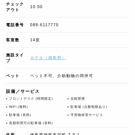
チェック
10:00
アウト
電話番号
088-6117770
客室数
14
室
施設タイ
ホテル
（
徳島県
）
プ
ペット
ペット不可、介助動物の同伴可
設備／サービス
フロントデスク (時間限定)
全館禁煙
WiFi (無料)
駐車場 (台数制限あり)
駐車場 (有料)
手荷物保管サービス
長期利用可の駐車場 (有料)
住所
徳島県徳島市栄町 3-9-1