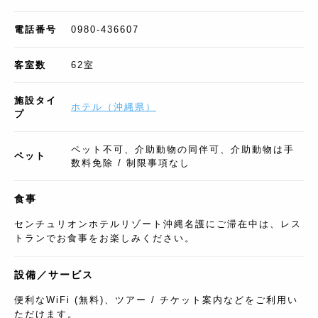
電話番号
0980-436607
客室数
62
室
施設タイ
ホテル
（
沖縄県
）
プ
ペット不可、介助動物の同伴可、介助動物は手
ペット
数料免除 / 制限事項なし
食事
センチュリオンホテルリゾート沖縄名護にご滞在中は、レス
トランでお食事をお楽しみください。
設備／サービス
便利なWiFi (無料)、ツアー / チケット案内などをご利用い
ただけます。