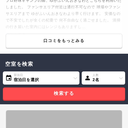
プロ野球キャンプの際、ゆがふいんおきなわとこちらを利用いた
しました。 ファンサエリア付近は通行不可なので 球場やファン
サエリアまで ゆがふいんおきなわより早く行けます。 安価なの
で不安でしたが全くの杞憂で 何不自由なく過ごせました。 清掃
の行き届いた室内にはレンジもありますし…
続きをみる...
口コミをもっとみる
空室を検索
宿泊日
人数
宿泊日を選択
2名
検索する