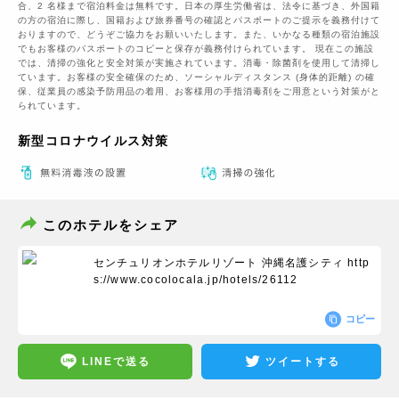
合、2 名様まで宿泊料金は無料です。日本の厚生労働省は、法令に基づき、外国籍
の方の宿泊に際し、国籍および旅券番号の確認とパスポートのご提示を義務付けて
おりますので、どうぞご協力をお願いいたします。また、いかなる種類の宿泊施設
でもお客様のパスポートのコピーと保存が義務付けられています。 現在この施設
では、清掃の強化と安全対策が実施されています。消毒・除菌剤を使用して清掃し
ています。お客様の安全確保のため、ソーシャルディスタンス (身体的距離) の確
保、従業員の感染予防用品の着用、お客様用の手指消毒剤をご用意という対策がと
られています。
新型コロナウイルス対策
このホテルをシェア
センチュリオンホテルリゾート 沖縄名護シティ
http
s://www.cocolocala.jp/hotels/26112
コピー
LINEで送る
ツイートする