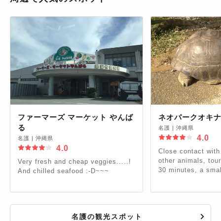
ファーマーズ マーケット やんば
ネオパークオキ
る
名護
|
沖縄県
4.0
名護
|
沖縄県
4.0
Close contact with
other animals, tour
Very fresh and cheap veggies.....!
30 minutes, a sma
And chilled seafood :-D~~~
playground(extra fe
名護の観光スポット