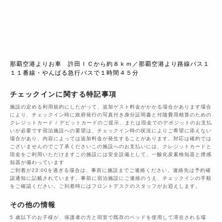
那覇空港よりお車　許田ＩＣから約８ｋｍ／那覇空港より路線バス１
１１番線・やんばる急行バスで１時間４５分
チェックインに関する特記事項
施設の定める利用規約にしたがって、追加ゲスト料金がかかる場合があります場合
により、チェックイン時に政府発行の写真付き身分証明書と付随費用精算のための
クレジットカード / デビットカードのご提示、または現金でのデポジットのお支払
いが必要です宿泊施設への要望は、チェックイン時の状況によりご希望に添えない
場合があり、内容によっては追加料金が発生することがあります。対応は確約では
ございませんのでご了承くださいこの施設へのお支払いには、クレジットカードと
現金をご利用いただけますこの施設には安全設備として、一酸化炭素検知器と煙感
知器が備わっています
ご到着が23:00を過ぎる場合は、事前に施設までご連絡ください。連絡先は予約確
認通知に記載されています。事前に宿泊施設にご連絡のうえ、チェックインの手順
をご確認ください。ご到着時にはフロントデスクのスタッフがお迎えします。
その他の情報
5 歳以下のお子様が、保護者の方と同室で既存のベッドを使用して滞在される場