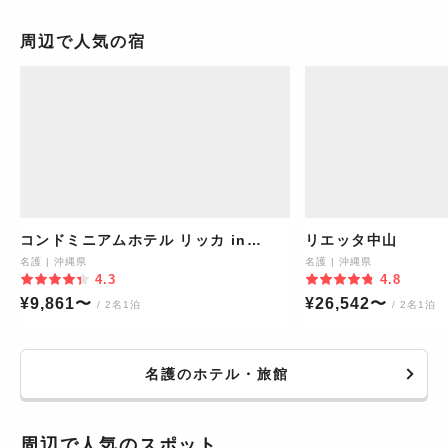
周辺で人気の宿
コンドミニアムホテル リッカ in
リエッタ中山
Nago
名護
|
沖縄県
名護
|
沖縄県
4.3
4.8
¥
9,861
〜
¥
26,542
〜
/ 2名1泊
/ 2名1泊
名護のホテル・旅館
周辺で人気のスポット