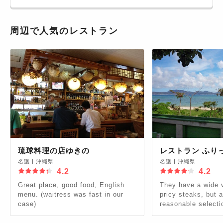
周辺で人気のレストラン
琉球料理の店ゆきの
レストラン ふり
名護
|
沖縄県
名護
|
沖縄県
4.2
4.2
Great place, good food, English
They have a wide va
menu. (waitress was fast in our
pricy steaks, but a
case)
reasonable selecti
and tasty pies! ge
potato ice cream!