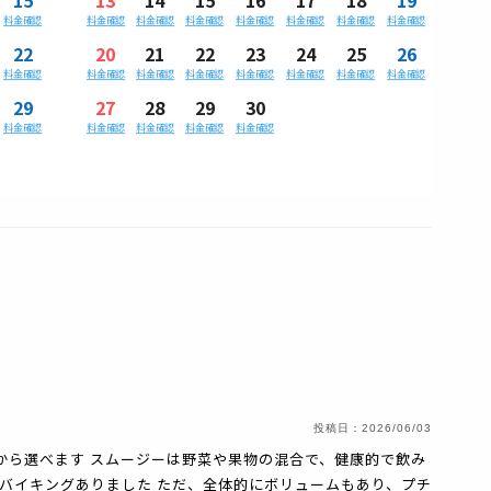
料金確認
料金確認
料金確認
料金確認
料金確認
料金確認
料金確認
料金確認
22
20
21
22
23
24
25
26
料金確認
料金確認
料金確認
料金確認
料金確認
料金確認
料金確認
料金確認
29
27
28
29
30
料金確認
料金確認
料金確認
料金確認
料金確認
投稿日：
2026/06/03
から選べます スムージーは野菜や果物の混合で、健康的で飲み
もバイキングありました ただ、全体的にボリュームもあり、プチ