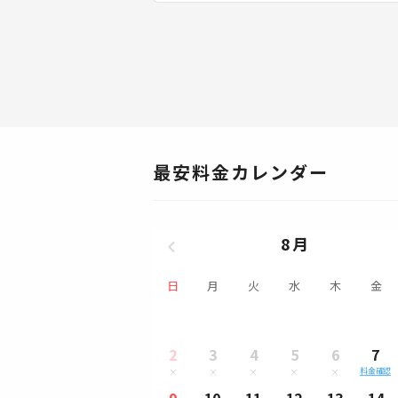
最安料金カレンダー
8月
日
月
火
水
木
金
2
3
4
5
6
7
料金確認
9
10
11
12
13
14