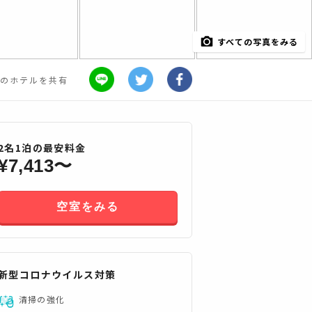
すべての写真をみる
のホテルを共有
2
名
1
泊の最安料金
¥
7,413
〜
空室をみる
新型コロナウイルス対策
すべてみる
清掃の強化