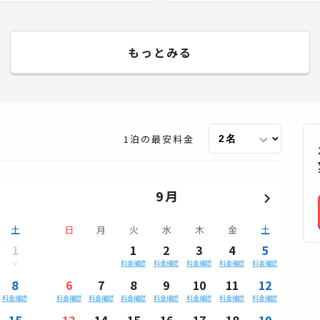
もっとみる
1泊の最安料金
9月
土
日
月
火
水
木
金
土
1
1
2
3
4
5
料金確認
料金確認
料金確認
料金確認
料金確認
8
6
7
8
9
10
11
12
料金確認
料金確認
料金確認
料金確認
料金確認
料金確認
料金確認
料金確認
15
13
14
15
16
17
18
19