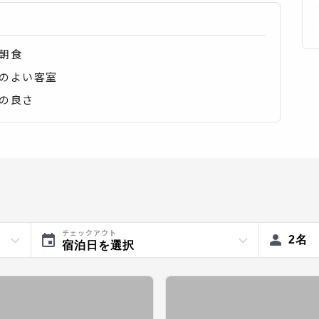
朝食
のよい客室
の良さ
チェックアウト
2
名
宿泊日を選択