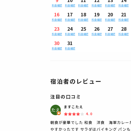
料金確認
料金確認
料金確認
料金確認
料金確認
料金確認
16
17
18
19
20
21
料金確認
料金確認
料金確認
料金確認
料金確認
料金確認
23
24
25
26
27
28
料金確認
料金確認
料金確認
料金確認
料金確認
料金確認
30
31
料金確認
料金確認
宿泊者のレビュー
注目の口コミ
ますこたえ
4.0
朝食が豪華でした 和食 洋食 海軍カレー
やすかったです サラダはバイキング パン