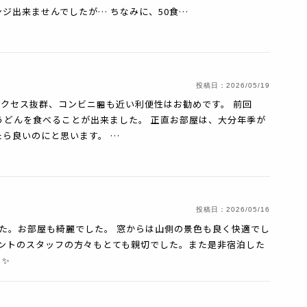
ジ出来ませんでしたが… ちなみに、50食…
投稿日：
2026/05/19
でアクセス抜群、コンビニ🏪も近い利便性はお勧めです。 前回
うどんを食べることが出来ました。 正直お部屋は、大分年季が
たら良いのにと思います。 …
投稿日：
2026/05/16
した。お部屋も綺麗でした。 窓からは山側の景色も良く快適でし
ロントのスタッフの方々もとても親切でした。また是非宿泊した
️✨