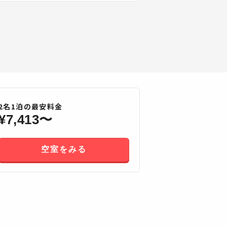
2
名
1
泊の最安料金
¥
7,413
〜
空室をみる