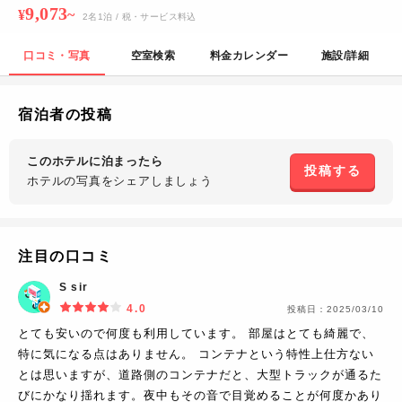
9,073
¥
~
2
名
1
泊
/ 税・サービス料込
口コミ・写真
空室検索
料金カレンダー
施設/詳細
宿泊者の投稿
このホテルに泊まったら
投稿する
ホテルの写真を
シェアしましょう
注目の口コミ
S sir
4.0
投稿日：
2025/03/10
とても安いので何度も利用しています。 部屋はとても綺麗で、
特に気になる点はありません。 コンテナという特性上仕方ない
とは思いますが、道路側のコンテナだと、大型トラックが通るた
びにかなり揺れます。夜中もその音で目覚めることが何度かあり