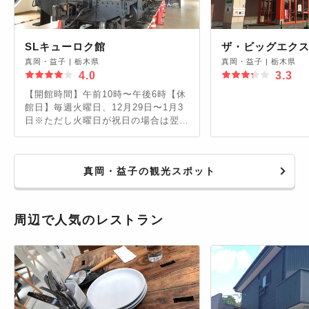
SLキューロク館
ザ・ビッグエクス
真岡・益子
|
栃木県
真岡・益子
|
栃木県
4.0
3.3
【開館時間】午前10時〜午後6時【休
館日】毎週火曜日、12月29日〜1月3
日※ただし火曜日が祝日の場合は翌日
休館
真岡・益子の観光スポット
周辺で人気のレストラン