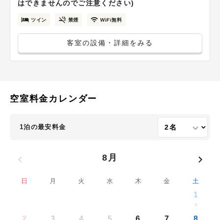
はできませんのでご注意ください)
ツイン
禁煙
WiFi無料
客室の設備・詳細をみる
空室料金カレンダー
1泊の最安料金
8月
日
月
火
水
木
金
土
1
2
3
4
5
6
7
8