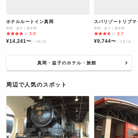
ホテルルートイン真岡
スパリゾートリブマ
真岡・益子
|
栃木県
真岡・益子
|
栃木県
3.9
3.7
¥
14,241
〜
¥
9,744
〜
/ 2名1泊
/ 2名1泊
真岡・益子のホテル・旅館
周辺で人気のスポット