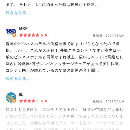
ます。 それと、1月に泊まった時は暖房が全然効…
続きをみる...
MRP
5.0
投稿日：
2024/03/24
普通のビジネスホテルの価格高騰で泊まりづらくなったので選
択。しかし、これが大正解！ 外観こそコンテナですが室内は一
般のビジネスホテルと同等かそれ以上、広いしベッドは高級だし
室内に冷蔵庫•電子レンジ•マッサージチェアがあって実に快適。
コンテナ同士が離れているので隣の部屋の音も聞…
続きをみる...
紅
4.0
投稿日：
2023/12/16
口コミを見る限り、コンテナである以上、騒音や空調などは厳し
いのかと思っていましたが、いざ利用してみると全く気になりま
せんでした。金額もお手頃でアメニティもあり、コーヒーたくさ
ん飲めますし、朝食用の軽食もあります。駅からは遠いですが、