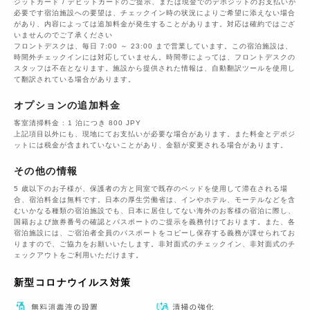
ジットカード / デビットカードのご提示、または現金でのデポジットのお支払いが
必要です宿泊施設への要望は、チェックイン時の状況によりご希望に添えない場合
があり、内容によっては追加料金が発生することがあります。対応は確約ではござ
いませんのでご了承ください
フロントデスクは、毎日 7:00 ～ 23:00 まで営業しています。この宿泊施設は、
時間外チェックインには対応していません。時間帯によっては、フロントデスクの
スタッフは不在となります。施設から提供された情報は、自動翻訳ツールを使用し
て翻訳されている場合があります。
オプションの追加料金
客室清掃料金 : 1 泊につき 800 JPY
上記項目以外にも、現地にてお支払いが必要な場合があります。また料金とデポジ
ットには税金が含まれていないことがあり、金額が変更される場合があります。
その他の情報
5 歳以下のお子様が、保護者の方と同室で既存のベッドを使用して滞在される場
合、宿泊料金は無料です。日本の厚生労働省は、インやホテル、モーテルなどを含
むいかなる種類の宿泊施設でも、日本に​居住してない海外のお客様の宿泊に際し、
国籍および旅券番号の確認とパスポートのご提示を義務付け​ております。また、各
宿泊施設には、ご宿泊者全員のパスポートをコピーし保存する義務が課せられてお
りますの​で、ご協力をお願いいたします。非対面式のチェックイン、非対面式のチ
ェックアウトをご利用いただけます。
新型コロナウイルス対策