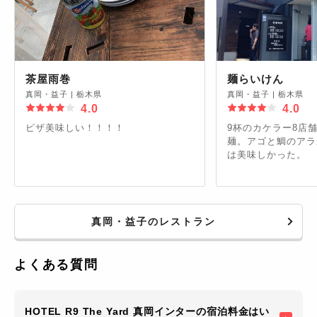
茶屋雨巻
麺らいけん
真岡・益子
|
栃木県
真岡・益子
|
栃木県
4.0
4.0
ピザ美味しい！！！！
9杯のカケラー8店
麺。アゴと鯛のアラ
は美味しかった。
真岡・益子のレストラン
よくある質問
HOTEL R9 The Yard 真岡インターの宿泊料金はい