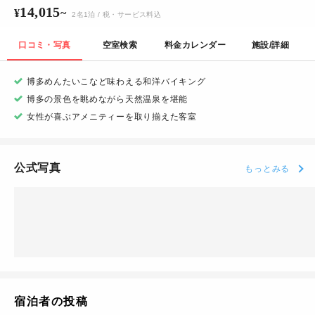
14,015
¥
~
2
名
1
泊
/ 税・サービス料込
口コミ・写真
空室検索
料金カレンダー
施設/詳細
博多めんたいこなど味わえる和洋バイキング
博多の景色を眺めながら天然温泉を堪能
女性が喜ぶアメニティーを取り揃えた客室
公式写真
もっとみる
宿泊者の投稿