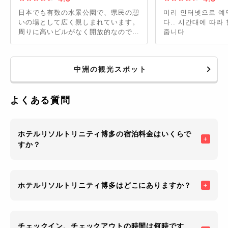
日本でも有数の水景公園で、県民の憩
미리 인터넷으로 예
いの場として広く親しまれています。
다.. 시간대에 따라
周りに高いビルがなく開放的なので、
줍니다
気持ちよく過ごせます。日が沈むと雰
囲気が変わり、周りの街灯に照らされ
てロマンチックな公園に。
中洲の観光スポット
よくある質問
ホテルリソルトリニティ博多の宿泊料金はいくらで
すか？
ホテルリソルトリニティ博多はどこにありますか？
チェックイン、チェックアウトの時間は何時です