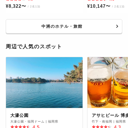
¥
8,322
〜
¥
10,147
〜
/ 2名1泊
/ 2名1泊
中洲のホテル・旅館
周辺で人気のスポット
大濠公園
アサヒビール 博
大濠公園・福岡ドーム
|
福岡県
竹下・南福岡
|
福岡県
4.5
4.3