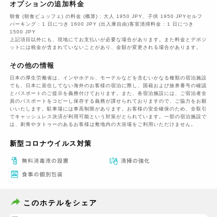
オプションの追加料金
朝食 (朝食ビュッフェ) の料金 (概算) : 大人 1950 JPY、子供 1950 JPYセルフ
パーキング : 1 日につき 1600 JPY (出入庫自由)客室清掃料金 : 1 日につき
1500 JPY
上記項目以外にも、現地にてお支払いが必要な場合があります。また料金とデポジ
ットには税金が含まれていないことがあり、金額が変更される場合があります。
その他の情報
日本の厚生労働省は、インやホテル、モーテルなどを含むいかなる種類の宿泊施設
でも、日本に​居住してない海外のお客様の宿泊に際し、国籍および旅券番号の確認
とパスポートのご提示を義務付け​ております。また、各宿泊施設には、ご宿泊者全
員のパスポートをコピーし保存する義務が課せられておりますの​で、ご協力をお願
いいたします。駐車場には車高制限があります。お客様の安全確保のため、全取引
でキャッシュレス決済が利用可能という対策がとられています。一部の宿泊施設で
は、刺青やタトゥーのあるお客様は敷地内の大浴場をご利用いただけません。
新型コロナウイルス対策
このホテルをシェア