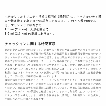
ホテルリソルトリニティ博多は福岡市 (博多区) の、キャナルシティ博
多や博多港まで車で 5 分の場所にあります。 この 4 つ星のホテル
は、マリンメッセ福岡まで

1.5 mi (2.4 km)、大濠公園まで

1.6 mi (2.6 km) の場所にあります。
チェックインに関する特記事項
施設の定める利用規約に従って、追加ゲスト料金がかかる場合があります場合によ
り、チェックイン時に政府発行の写真付き身分証明書と付随費用精算のためのクレ
ジットカード / デビットカードのご提示、または現金でのデポジットのお支払いが
必要です宿泊施設への要望は、チェックイン時の状況によりご希望に添えない場合
があり、内容によっては追加料金が発生することがあります。対応は確約ではござ
いませんのでご了承ください施設でのお支払いには、クレジットカード、現金をご
利用いただけますキャッシュレス決済をご利用いただけますこの施設には安全設備
として、消火器、煙感知器が備わっています
事前に施設までご連絡のうえ、チェックインをご手配ください。連絡先は予約確認
通知に記載されています。ご到着が 1:00 を過ぎる場合は、事前に施設までご連絡
ください。連絡先は予約確認通知に記載されています。事前に宿泊施設にご連絡の
うえ、チェックインの手順をご確認ください。ホテルご到着時にはフロントデスク
のスタッフがお迎えします。施設から提供された情報は、自動翻訳ツールを使用し
て翻訳されている場合があります。