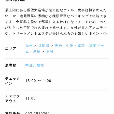
最上階にある展望大浴場が魅力的なホテル。食事は博多めんた
いこや、地元野菜の煮物など種類豊富なバイキングで堪能でき
ます。全室靴を脱いで部屋に入る仕様になっているため、のん
びりとした空間で旅の疲れを癒せます。女性が喜ぶアメニティ
や、トリートメントエステが受けられるのも嬉しいポイント◎
九州
>
福岡県
>
天神・中洲・薬院・福岡ドー
エリア
ム・糸島
>
中洲
最寄駅
中洲川端駅
チェック
15:00 〜 1:00
イン
チェック
11:00
アウト
電話番号
092-2829269