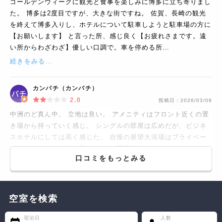
ゴールデンウィークに観光と食事を楽しみに博多に立ち寄りまし
た。 博多は2度目ですが、大きな街ですね。 佐賀、長崎の観光
を終えて博多入りし、ホテルについて駐車しようと駐車場の方に
【お願いします】 と言った所、感じ良く【お疲れさまです。遠
い所からわざわざ】優しい口調で。車を停める所…
続きをみる...
カンパチ（カンパチ）
2.0
投稿日：
2026/03/09
中洲のど真ん中。 立地は良い。 アメニティはフロント近くの置
き場から持っていく感じ。 シングルの部屋は広めだが、ビジネ
スホテルにしては高く感じた。 自慢の展望大浴場はプライベー
トシートのせいで何も見えない。 正直微妙。
口コミをもっとみる
空室を検索
宿泊日
人数