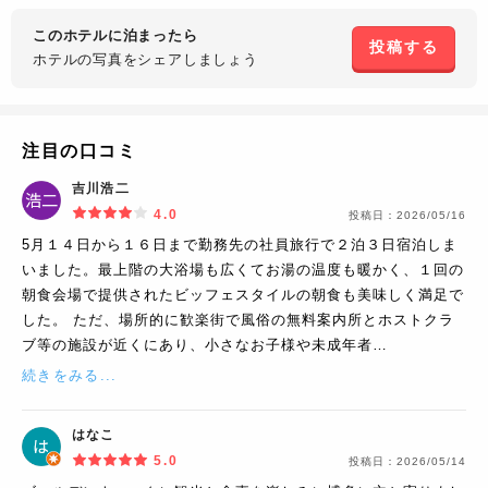
このホテルに泊まったら
投稿する
ホテルの写真を
シェアしましょう
注目の口コミ
吉川浩二
4.0
投稿日：
2026/05/16
5月１４日から１６日まで勤務先の社員旅行で２泊３日宿泊しま
いました。最上階の大浴場も広くてお湯の温度も暖かく、１回の
朝食会場で提供されたビッフェスタイルの朝食も美味しく満足で
した。 ただ、場所的に歓楽街で風俗の無料案内所とホストクラ
ブ等の施設が近くにあり、小さなお子様や未成年者…
続きをみる...
はなこ
5.0
投稿日：
2026/05/14