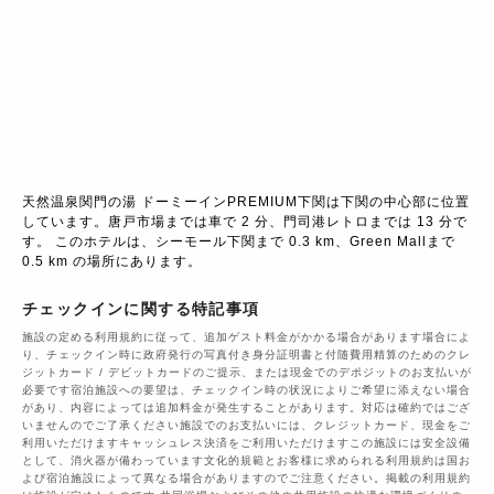
天然温泉関門の湯 ドーミーインPREMIUM下関は下関の中心部に位置
しています。唐戸市場までは車で 2 分、門司港レトロまでは 13 分で
す。 このホテルは、シーモール下関まで 0.3 km、Green Mallまで 
0.5 km の場所にあります。
チェックインに関する特記事項
施設の定める利用規約に従って、追加ゲスト料金がかかる場合があります場合によ
り、チェックイン時に政府発行の写真付き身分証明書と付随費用精算のためのクレ
ジットカード / デビットカードのご提示、または現金でのデポジットのお支払いが
必要です宿泊施設への要望は、チェックイン時の状況によりご希望に添えない場合
があり、内容によっては追加料金が発生することがあります。対応は確約ではござ
いませんのでご了承ください施設でのお支払いには、クレジットカード、現金をご
利用いただけますキャッシュレス決済をご利用いただけますこの施設には安全設備
として、消火器が備わっています文化的規範とお客様に求められる利用規約は国お
よび宿泊施設によって異なる場合がありますのでご注意ください。掲載の利用規約