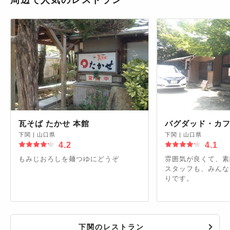
周辺で人気のレストラン
瓦そば たかせ 本館
バグダッド・カ
下関
|
山口県
下関
|
山口県
4.2
4.1
もみじおろしを麺つゆにどうぞ
雰囲気が良くて、素
スタッフも、みんな
りです。
下関のレストラン