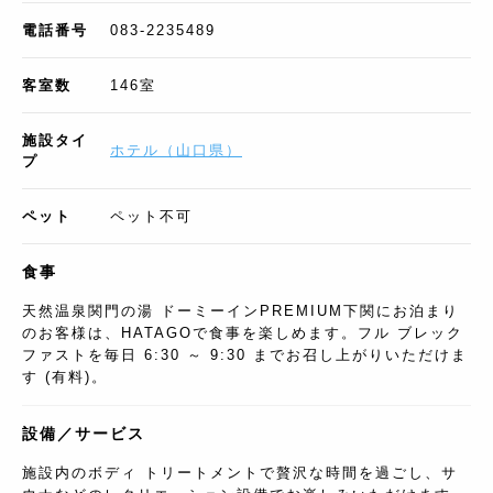
電話番号
083-2235489
客室数
146
室
施設タイ
ホテル
（
山口県
）
プ
ペット
ペット不可
食事
天然温泉関門の湯 ドーミーインPREMIUM下関にお泊まり
のお客様は、HATAGOで食事を楽しめます。フル ブレック
ファストを毎日 6:30 ～ 9:30 までお召し上がりいただけま
す (有料)。
設備／サービス
施設内のボディ トリートメントで贅沢な時間を過ごし、サ