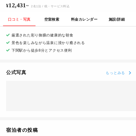
12,431
¥
~
2
名
1
泊
/ 税・サービス料込
口コミ・写真
空室検索
料金カレンダー
施設/詳細
厳選された彩り御膳の健康的な朝食
景色を楽しみながら温泉に浸かり癒される
下関駅から徒歩8分とアクセス便利
公式写真
もっとみる
宿泊者の投稿