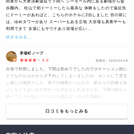
関東から大衆演劇遠征で下関へ シーモール内にある劇場から徒
歩圏内。 松山で初ドーミーしたら最高な 体験をしたので遠征先
にドーミーがあればと、こちらのホテルに2泊しました 目の前に
は、ゆめタワーがあり スーパーもある立地 大浴場も真夜中〜も
利用できて 女湯にもサウナあり浴場が広い…
続きをみる...
茅場町ノーブ
4.0
投稿日：
2026/04/18
出張で利用しました。下関は初めてでしたのでロケーション的に
どうなのかはわからず予約してしまいましたが、ホントに丁度良
い感じの場所でした。車での移動だったので、駅からの距離を気
にしなくてよいのが良かったのかもしれませんが、下関の駅から
歩いてもそれほどストレスを感じなく行ける距離だ…
続きをみる...
口コミをもっとみる