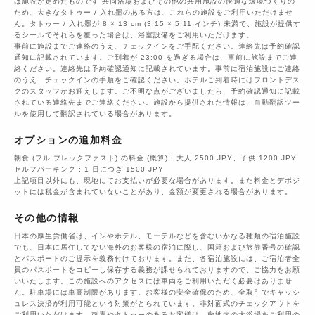
は施設が定めたものです 共同浴場およびその他の共用施設の快適な環境づくりの
ため、大きなタトゥー / 入れ墨のある方は、これらの施設をご利用いただけませ
ん。タトゥー / 入れ墨が 8 × 13 cm (3.15 × 5.11 インチ) 未満で、施設が提供す
るシールでそれらを覆った場合は、浴室設備をご利用いただけます。
事前に施設までご連絡のうえ、チェックインをご手配ください。連絡先は予約確認
通知に記載されています。ご到着が 23:00 を過ぎる場合は、事前に施設までご連
絡ください。連絡先は予約確認通知に記載されています。事前に宿泊施設にご連絡
のうえ、チェックインの手順をご確認ください。ホテルご到着時にはフロントデス
クのスタッフがお迎えします。ご不明な点がございましたら、予約確認通知に記載
されている連絡先までご連絡ください。施設から提供された情報は、自動翻訳ツー
ルを使用して翻訳されている場合があります。
オプションの追加料金
朝食 (フル ブレックファスト) の料金 (概算) : 大人 2500 JPY、子供 1200 JPY
セルフパーキング : 1 日につき 1500 JPY
上記項目以外にも、現地にてお支払いが必要な場合があります。また料金とデポジ
ットには税金が含まれていないことがあり、金額が変更される場合があります。
その他の情報
日本の厚生労働省は、インやホテル、モーテルなどを含むいかなる種類の宿泊施設
でも、日本に​居住してない海外のお客様の宿泊に際し、国籍および旅券番号の確認
とパスポートのご提示を義務付け​ております。また、各宿泊施設には、ご宿泊者全
員のパスポートをコピーし保存する義務が課せられておりますの​で、ご協力をお願
いいたします。この施設へのアクセスには車両をご利用いただく必要はありませ
ん。駐車場には車高制限があります。お客様の安全確保のため、全取引でキャッシ
ュレス決済が利用可能という対策がとられています。非対面式のチェックアウトを
ご利用いただけます。刺青やタトゥーのあるお客様は、敷地内の大浴場をご利用の