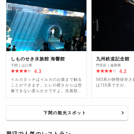
しものせき水族館 海響館
九州鉄道記念館
下関
|
山口県
門司区
|
福岡県
4.3
4.2
イルカタッチはイルカのお腹まで触る
583系が静態保存
ことができます。ヒレの硬さからは想
は715系ですが。
像できない柔らかさですよ。先着順で
す
下関の観光スポット