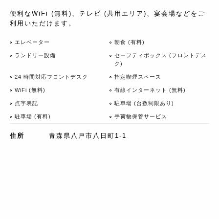
便利なWiFi (無料)、テレビ (共用エリア)、宴会場などをご
利用いただけます。
エレベーター
朝食 (有料)
ランドリー設備
セーフティボックス (フロントデス
ク)
24 時間対応フロントデスク
指定喫煙スペース
WiFi (無料)
有線インターネット (無料)
点字表記
駐車場 (台数制限あり)
駐車場 (有料)
手荷物保管サービス
住所
青森県八戸市八日町1-1