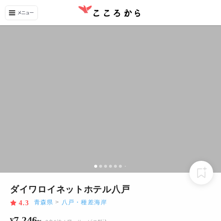
ダイワロイネットホテル八戸
青森県
>
八戸・種差海岸
4.3
7,246
¥
~