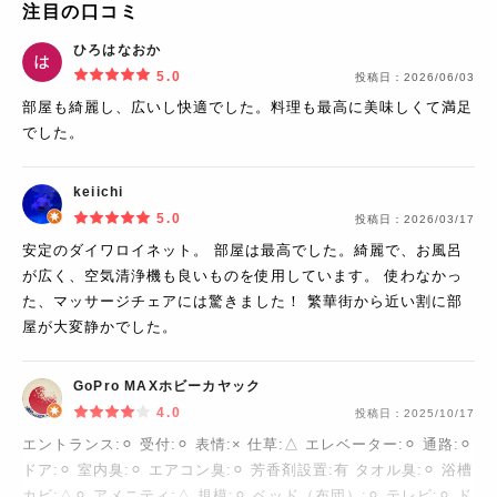
注目の口コミ
ひろはなおか
5.0
投稿日：
2026/06/03
部屋も綺麗し、広いし快適でした。料理も最高に美味しくて満足
でした。
keiichi
5.0
投稿日：
2026/03/17
安定のダイワロイネット。 部屋は最高でした。綺麗で、お風呂
が広く、空気清浄機も良いものを使用しています。 使わなかっ
た、マッサージチェアには驚きました！ 繁華街から近い割に部
屋が大変静かでした。
GoPro MAXホビーカヤック
4.0
投稿日：
2025/10/17
エントランス:⚪︎ 受付:⚪︎ 表情:× 仕草:△ エレベーター:⚪︎ 通路:⚪︎
ドア:⚪︎ 室内臭:⚪︎ エアコン臭:⚪︎ 芳香剤設置:有 タオル臭:⚪︎ 浴槽
カビ:△⚪︎ アメニティ:△ 規模:⚪︎ ベッド（布団）:⚪︎ テレビ:⚪︎ ド