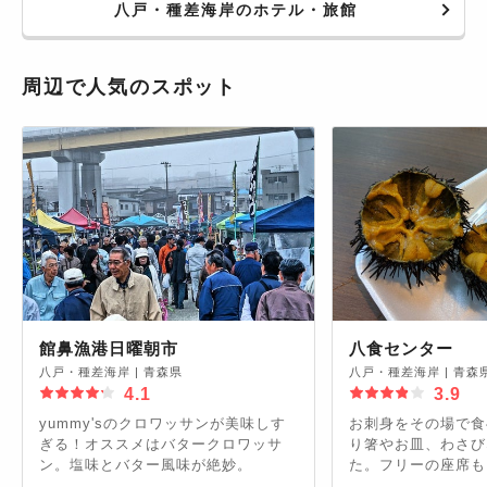
八戸・種差海岸のホテル・旅館
周辺で人気のスポット
館鼻漁港日曜朝市
八食センター
八戸・種差海岸
|
青森県
八戸・種差海岸
|
青森
4.1
3.9
yummy'sのクロワッサンが美味しす
お刺身をその場で食
ぎる！オススメはバタークロワッサ
り箸やお皿、わさび
ン。塩味とバター風味が絶妙。
た。フリーの座席も