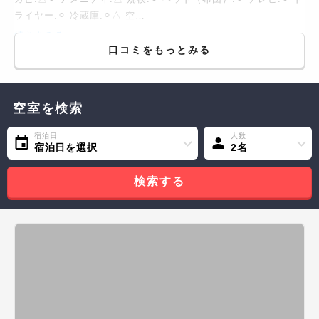
ライヤー:⚪︎ 冷蔵庫:⚪︎△ 空…
続きをみる...
口コミをもっとみる
空室を検索
宿泊日
人数
宿泊日を選択
2名
検索する