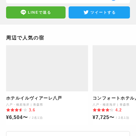
LINEで送る
ツイートする
周辺で人気の宿
ホテルイルヴィアーレ八戸
コンフォートホテル
八戸・種差海岸
|
青森県
八戸・種差海岸
|
青森県
3.6
4.2
¥
6,504
〜
¥
7,725
〜
/ 2名1泊
/ 2名1泊