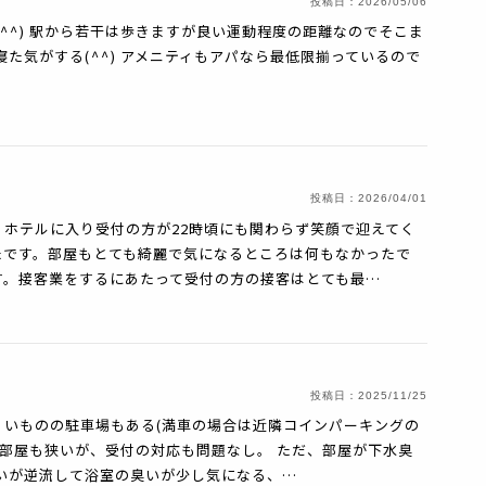
投稿日：
2026/05/06
た(⁠^⁠^⁠) 駅から若干は歩きますが良い運動程度の距離なのでそこま
気がする(⁠^⁠^⁠) アメニティもアパなら最低限揃っているので
投稿日：
2026/04/01
ホテルに入り受付の方が22時頃にも関わらず笑顔で迎えてく
たです。部屋もとても綺麗で気になるところは何もなかったで
す。接客業をするにあたって受付の方の接客はとても最…
投稿日：
2025/11/25
くいものの駐車場もある(満車の場合は近隣コインパーキングの
に部屋も狭いが、受付の対応も問題なし。 ただ、部屋が下水臭
臭いが逆流して浴室の臭いが少し気になる、…