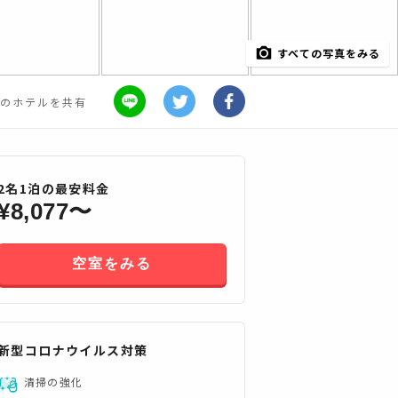
すべての写真をみる
のホテルを共有
2
名
1
泊の最安料金
¥
8,077
〜
空室をみる
すべてみる
新型コロナウイルス対策
清掃の強化