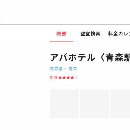
概要
空室検索
料金カレ
アパホテル〈青森
青森県
>
青森
3.9