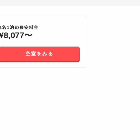
2
名
1
泊の最安料金
¥
8,077
〜
空室をみる