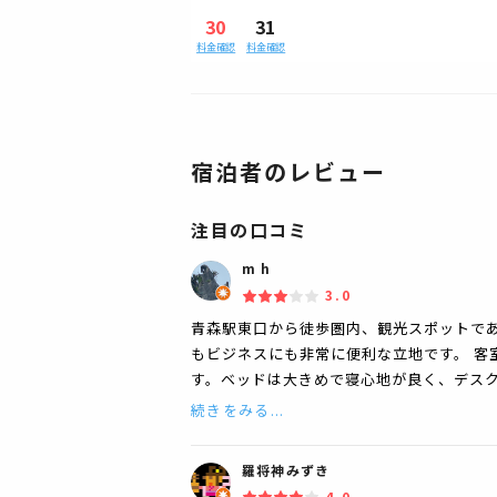
30
31
料金確認
料金確認
宿泊者のレビュー
注目の口コミ
m h
3.0
青森駅東口から徒歩圏内、観光スポットで
もビジネスにも非常に便利な立地です。 客
す。ベッドは大きめで寝心地が良く、デス
続きをみる...
羅将神みずき
4.0