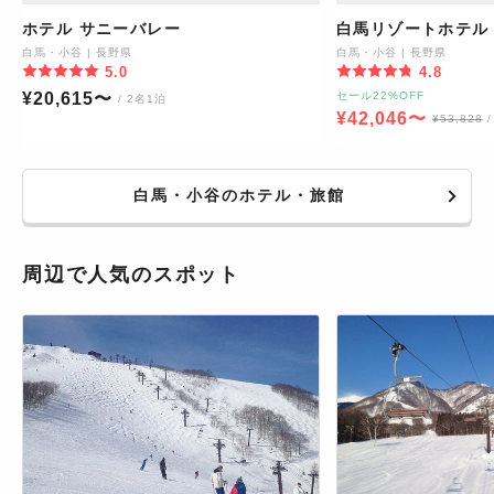
ホテル サニーバレー
白馬リゾートホテル 
白馬・小谷
|
長野県
白馬・小谷
|
長野県
5.0
4.8
¥
20,615
〜
セール22%OFF
/ 2名1泊
¥
42,046
〜
¥
53,828
白馬・小谷のホテル・旅館
周辺で人気のスポット