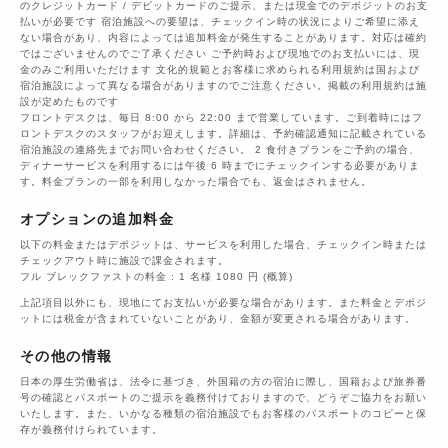
のクレジットカード / デビットカードのご提示、または現金でのデポジットのお支
払いが必要です 宿泊施設への要望は、チェックイン時の状況によりご希望に添え
ない場合があり、内容によっては追加料金が発生することがあります。対応は確約
ではございませんのでご了承ください ご予約時および現地でのお支払いには、現
金のみご利用いただけます 文化的規範とお客様に求められる利用規約は国および
宿泊施設によって異なる場合がありますのでご注意ください。掲載の利用規約は施
設が定めたものです
フロントデスクは、毎日 8:00 から 22:00 まで営業しています。ご到着時にはフ
ロントデスクのスタッフがお迎えします。詳細は、予約確認通知に記載されている
宿泊施設の連絡先までお問い合わせください。 2 食付きプランをご予約の場合、
ディナーサービスを利用するには午後 6 時までにチェックインする必要がありま
す。料金プランの一部を利用しなかった場合でも、返金はされません。
オプションの追加料金
以下の料金またはデポジットは、サービスを利用した場合、チェックイン時または
チェックアウト時に施設で課金されます。
フル ブレックファストの料金 : 1 名様 1080 円 (概算)
上記項目以外にも、現地にてお支払いが必要な場合があります。また料金とデポジ
ットには税金が含まれていないことがあり、金額が変更される場合があります。
その他の情報
日本の厚生労働省は、法令に基づき、外国籍の方の宿泊に際し、国籍および旅券番
号の確認とパスポートのご提示を義務付けておりますので、どうぞご協力をお願い
いたします。また、いかなる種類の宿泊施設でもお客様のパスポートのコピーと保
存が義務付けられています。