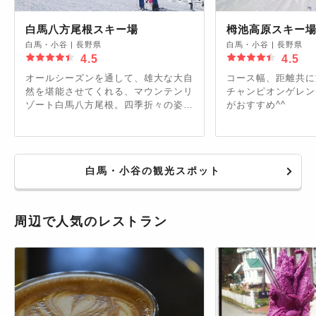
白馬八方尾根スキー場
栂池高原スキー
白馬・小谷
|
長野県
白馬・小谷
|
長野県
4.5
4.5
オールシーズンを通して、雄大な大自
コース幅、距離共に
然を堪能させてくれる、マウンテンリ
チャンピオンゲレン
ゾート白馬八方尾根。四季折々の姿
がおすすめ^^
を、お楽しみ下さい。
白馬・小谷の観光スポット
周辺で人気のレストラン