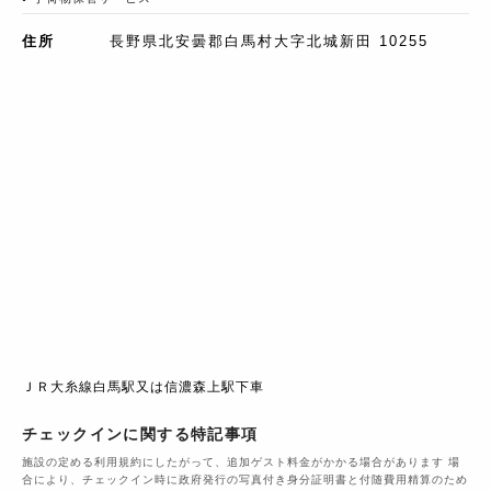
住所
長野県北安曇郡白馬村大字北城新田 10255
ＪＲ大糸線白馬駅又は信濃森上駅下車
チェックインに関する特記事項
施設の定める利用規約にしたがって、追加ゲスト料金がかかる場合があります 場
合により、チェックイン時に政府発行の写真付き身分証明書と付随費用精算のため