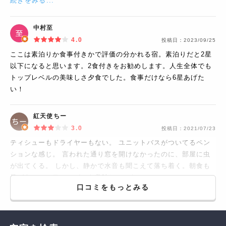
続きをみる...
中村至
4.0
投稿日：
2023/09/25
ここは素泊りか食事付きかで評価の分かれる宿。素泊りだと2星
以下になると思います。2食付きをお勧めします。人生全体でも
トップレベルの美味しさ夕食でした。食事だけなら6星あげた
い！
紅天使ちー
3.0
投稿日：
2021/07/23
ティシューもドライヤーもない。 ユニットバスがついてるペン
ションな感じ。 言われた通り窓を開けなかったのに、部屋に虫
が出てくる。 しかし、静かで水音も聞こえて落ち着く。朝食も
量があってフランスパンも美味しかった。
口コミをもっとみる