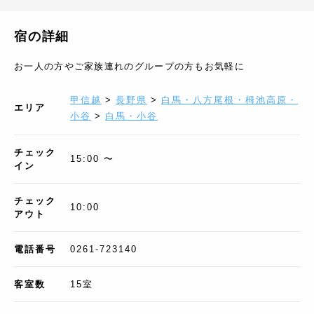
宿の詳細
お一人の方やご家族連れのグループの方もお気軽に
甲信越
>
長野県
>
白馬・八方尾根・栂池高原・
エリア
小谷
>
白馬・小谷
チェック
15:00 〜
イン
チェック
10:00
アウト
電話番号
0261-723140
客室数
15
室