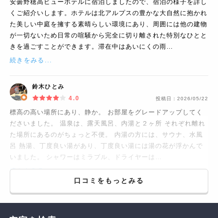
安曇野穂高ビューホテルに宿泊しましたので、宿泊の様子を詳し
くご紹介いします。ホテルは北アルプスの豊かな大自然に抱かれ
た美しい中庭を擁する素晴らしい環境にあり、周囲には他の建物
が一切ないため日常の喧騒から完全に切り離された特別なひとと
きを過ごすことができます。滞在中はあいにくの雨…
続きをみる...
鈴木ひとみ
4.0
投稿日：
2026/05/22
標高の高い場所にあり、静か。 お部屋をグレードアップしてく
ださいました。 温泉は、露天風呂、内湯と２ヶ所 それぞれ離れ
た場所にあるのがちょっと不便。 内湯の方には、サウナ、水風
呂 熱湯、丁度良い湯があり、丁度良い湯には湯の花が浮かんで
いました。 シャワーはミラブル、ドライヤーは…
続きをみる...
口コミをもっとみる