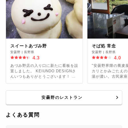
スイートあづみ野
そば処 常念
安曇野
|
長野県
安曇野
|
長野県
4.3
4.0
あづみ野店の入り口に新たに看板を設
"安曇野界隈の蕎麦
置しました。 KEIUNDO DESIGNさ
カリとかみごたえの
んいつもありがとうございます！ 店
湯が濃い。古民家座
内の素敵なディスプレイもKEIUNDO
1050円ボリューム
さんなんですよ。
安曇野のレストラン
よくある質問