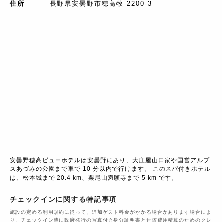
住所
長野県安曇野市穂高牧 2200-3
安曇野穂高ビューホテルは安曇野にあり、大庄屋山口家や国営アルプ
スあづみの公園まで車で 10 分以内で行けます。 このスパ付きホテル
は、松本城まで 20.4 km、栗尾山満願寺まで 5 km です。
チェックインに関する特記事項
施設の定める利用規約に従って、追加ゲスト料金がかかる場合があります場合によ
り、チェックイン時に政府発行の写真付き身分証明書と付随費用精算のためのクレ