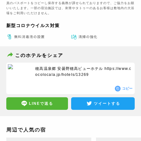
員のパスポートをコピーし保存する義務が課せられておりますの​で、ご協力をお願
いいたします。一部の宿泊施設では、刺青やタトゥーのあるお客様は敷地内の大浴
場をご利用いただけません。
新型コロナウイルス対策
このホテルをシェア
穂高温泉郷 安曇野穂高ビューホテル
https://www.c
ocolocala.jp/hotels/13269
コピー
LINEで送る
ツイートする
周辺で人気の宿