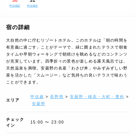
30
31
料金確認
料金確認
宿の詳細
大自然の中に佇むリゾートホテル。このホテルは「朝の時間を
有意義に過ごす」ことがテーマで、緑に囲まれたテラスで朝食
タイムや早朝ウォーキングで朝焼けを眺めるなどのコンテンツ
が充実しています。四季折々の景色が楽しめる露天風呂では、
天然温泉を満喫。安曇野の名産「わさび丼」やみずみずしい野
菜を活かした「スムージー」など気持ちの良いテラスで味わう
ことができます。
甲信越
>
長野県
>
安曇野・穂高・大町・豊科
>
エリア
安曇野
チェック
15:00 〜 23:00
イン