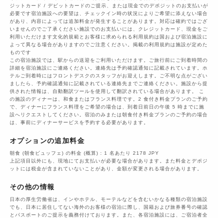
ジットカード / デビットカードのご提示、または現金でのデポジットのお支払いが
必要です宿泊施設への要望は、チェックイン時の状況によりご希望に添えない場合
があり、内容によっては追加料金が発生することがあります。対応は確約ではござ
いませんのでご了承ください施設でのお支払いには、クレジットカード、現金をご
利用いただけます文化的規範とお客様に求められる利用規約は国および宿泊施設に
よって異なる場合がありますのでご注意ください。掲載の利用規約は施設が定めた
ものです
この宿泊施設では、駅からの送迎をご利用いただけます。ご旅行前にご到着時間の
詳細を宿泊施設にご連絡ください。連絡先は予約確認通知に記載されています。ホ
テルご到着時にはフロントデスクのスタッフがお迎えします。ご不明な点がござい
ましたら、予約確認通知に記載されている連絡先までご連絡ください。施設から提
供された情報は、自動翻訳ツールを使用して翻訳されている場合があります。 こ
の施設のディナーは、和食またはフランス料理です。2 食付き料金プランのご予約
で、ディナーにフランス料理をご希望の場合は、到着日前日の午後 5 時までに施
設へリクエストしてください。宿泊のみまたは朝食付き料金プランのご予約の場合
は、事前にディナーサービスを予約する必要があります。
オプションの追加料金
朝食 (朝食ビュッフェ) の料金 (概算) : 1 名あたり 2178 JPY
上記項目以外にも、現地にてお支払いが必要な場合があります。また料金とデポジ
ットには税金が含まれていないことがあり、金額が変更される場合があります。
その他の情報
日本の厚生労働省は、インやホテル、モーテルなどを含むいかなる種類の宿泊施設
でも、日本に​居住してない海外のお客様の宿泊に際し、国籍および旅券番号の確認
とパスポートのご提示を義務付け​ております。また、各宿泊施設には、ご宿泊者全