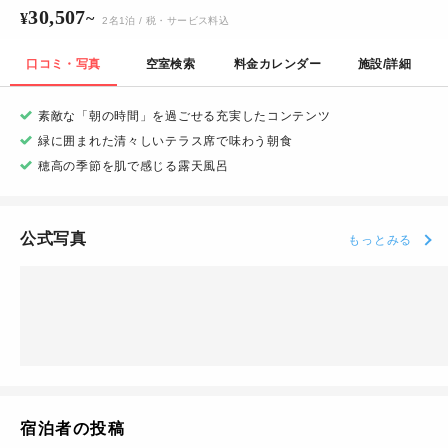
30,507
¥
~
2
名
1
泊
/ 税・サービス料込
口コミ・写真
空室検索
料金カレンダー
施設/詳細
素敵な「朝の時間」を過ごせる充実したコンテンツ
緑に囲まれた清々しいテラス席で味わう朝食
穂高の季節を肌で感じる露天風呂
公式写真
もっとみる
宿泊者の投稿