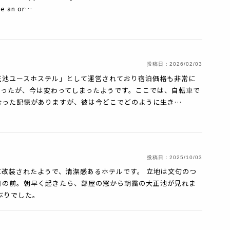
ce an or…
投稿日：
2026/02/03
正池ユースホステル」として運営されており宿泊価格も非常に
だったが、今は変わってしまったようです。ここでは、自転車で
合った記憶がありますが、彼は今どこでどのように生き…
投稿日：
2025/10/03
改装されたようで、清潔感あるホテルです。 立地は文句のつ
目の前。朝早く起きたら、部屋の窓から朝靄の大正池が見れま
ぶりでした。