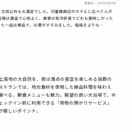
投稿日：
2025/09/28
、立地以外も大満足でした。河童橋周辺のホテルに比べて人が
浴場は適温で心地よく、食事は和洋折衷でどれも美味しかった
した一品は絶品で、お酒がすすみました。塩焼きよりも…
上高地の大自然を、夜は満点の星空を楽しめる抜群の
ストランでは、地元食材を使用した絶品料理を味わえ
選べる、朝食メニューも魅力。眺望の良い大浴場で、ゆ
ェックイン前に利用できる「荷物の預かりサービス」
が嬉しいポイント。