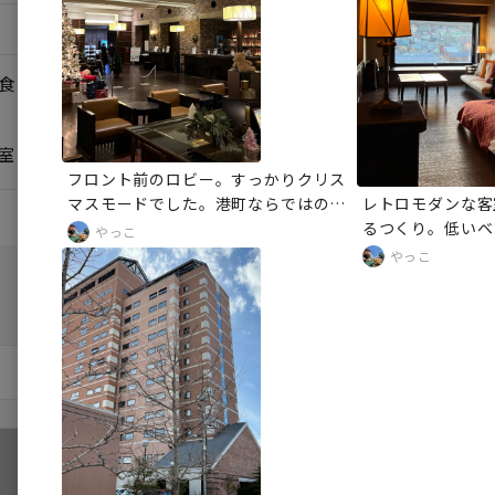
ごしました。
食
室
フロント前のロビー。すっかりクリス
マスモードでした。港町ならではの趣
レトロモダンな客
ある煉瓦造りがたまりません。コーヒ
るつくり。低いベ
やっこ
ーなどの飲み物が無料で提供されてい
眺められる掘りご
やっこ
てお部屋にも持っていけるのが嬉しい
いて大変居心地が
☕️
山と港の景色もば
チェックアウト
2
名
宿泊日を選択