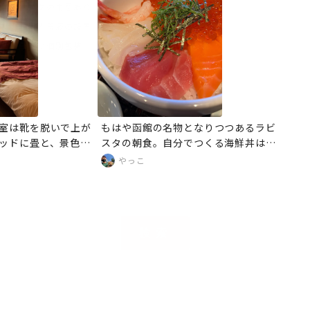
マスクの用意あり
無料消毒液の設置
食事の個別包装
室は靴を脱いで上が
もはや函館の名物となりつつあるラビ
ッドに畳と、景色を
スタの朝食。自分でつくる海鮮丼はさ
たつのようになって
すがの豪華さで大満足でした。いかめ
やっこ
よかったです。函館
しも美味しかったです。
っちり！
検索