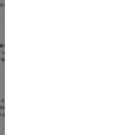
の入場が激混みなこと。 エレベーターがなか…
投稿日：
2026/06/06
歳の娘の3人で宿泊しました。ツインルーム利用です。 事前予約で
、ツインルームのベッドを連結させることを提案していただき
快適に宿泊することができました。 …
投稿日：
2026/02/27
ら遠すぎる。 しかし観光地が近いのでだいたい歩いて行ける
鮮丼の主役にするのではなく名脇役として丼に添えると良い役
の上なく美味い。 朝食を終えるとこの上ない多…