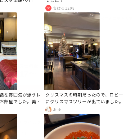
ビスタ函館ベイ」。
でした！
いと思っていたホテ
ちはる1208
しました。当ホテル
すべての写真をみる
ても素晴らしかった
のホテルを共有
2
名
1
泊の最安料金
¥
25,417
〜
空室をみる
緒な雰囲気が漂うレ
クリスマスの時期だったので、ロビー
お部屋でした。美し
にクリスマスツリーが出ていました。
リアをのぞむ窓際の
おゆ
たつになっていて、
こに座って景色を見
新型コロナウイルス対策
すべてみる
ルを飲んだり、次の
清掃の強化
りと楽しい時間を過