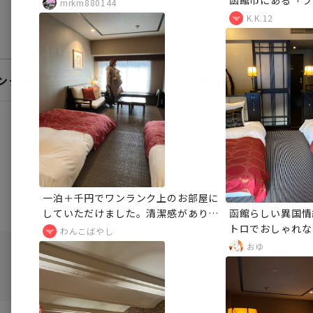
函館市にある「ラ
mrkm880144
一度泊まってみた
K.K.12
ルだったので宿泊
は温泉や朝食がと
です。
ンダー
レビュー
宿の詳細
写真
こ
69
一泊＋千円でワンランク上のお部屋に
していただけました。清潔感があり、
函館らしい異国情
眺めも良く満足です。ご飯はもちろん
トロでおしゃれな
わんこばやし
美味しく、ベビーカーなども貸してく
い函館山とベイエ
おゆ
れたのでありがたかったです。
テーブルが掘りご
居心地が抜群！そ
ながら北海道ビー
日の予定をたてた