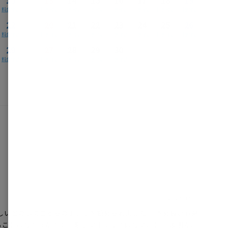
料金確認
料金確認
料金確認
料金確認
料金確認
料金確認
料金確認
料金確認
22
20
21
22
23
24
25
26
料金確認
料金確認
料金確認
料金確認
料金確認
料金確認
料金確認
料金確認
29
27
28
29
30
料金確認
料金確認
料金確認
料金確認
料金確認
投稿日：
2026/06/13
しいとの事でこちらのホテルを勧められました。 予め良いも悪
ことはなかったです。 新しいホテルではないこと。 照明が、