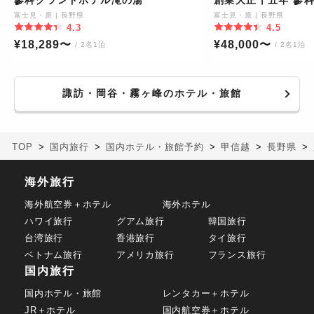
富士見・原
|
長野県
富士見・原
|
長野県
4.3
4.5
¥
18,289
〜
¥
48,000
〜
/ 2名1泊
/ 2名1泊
諏訪・岡谷・霧ヶ峰のホテル・旅館
TOP
国内旅行
国内ホテル・旅館予約
甲信越
長野県
海外旅行
海外航空券＋ホテル
海外ホテル
ハワイ旅行
グアム旅行
韓国旅行
台湾旅行
香港旅行
タイ旅行
ベトナム旅行
アメリカ旅行
フランス旅行
国内旅行
国内ホテル・旅館
レンタカー＋ホテル
JR＋ホテル
国内航空券＋ホテル