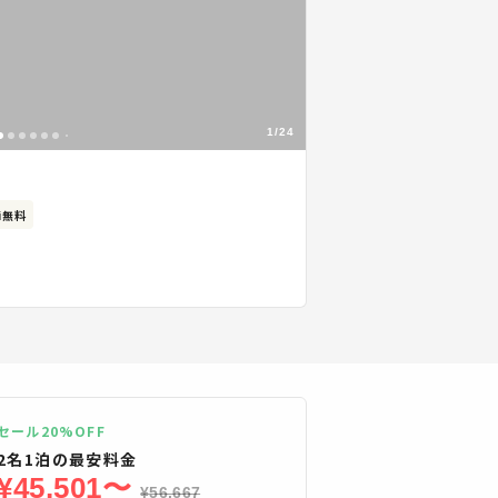
1/24
Fi無料
セール20%OFF
2
名
1
泊の最安料金
¥
45,501
〜
¥
56,667