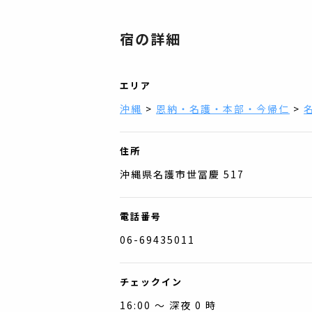
宿の詳細
エリア
沖縄
>
恩納・名護・本部・今帰仁
>
住所
沖縄県名護市世冨慶 517
電話番号
06-69435011
チェックイン
16:00 〜 深夜 0 時