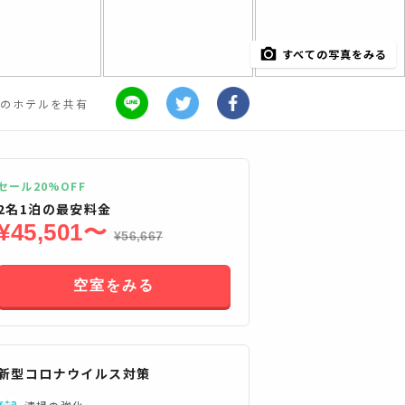
すべての写真をみる
のホテルを共有
セール20%OFF
2
名
1
泊の最安料金
¥
45,501
〜
¥
56,667
空室をみる
すべてみる
新型コロナウイルス対策