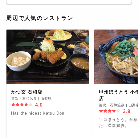
た冬に来て見たい。
周辺で人気のレストラン
かつ玄 石和店
甲州ほうとう 小
店
笛吹・石和温泉
|
山梨県
4.0
笛吹・石和温泉
|
山梨
3.9
Has the nicest Katsu Don
ソロほうとう。至福
た…満腹満腹。