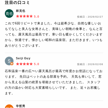
注目の口コミ
林克也
5.0
投稿日：
2026/02/27
これで6回リピートで来ました。今は超希少な、自然な優しいお
もてなしと美人な女将さんと、美味しい朝晩の食事と。なんと言
っても、露天風呂は最高です。寒い日も暖かくしてくださいます
から、快適です。懐かしい昭和の温泉宿。また行きます。いつも
ありがとうございます。
Seiji Guy
5.0
投稿日：
2026/02/08
石和温泉一番の広〜い露天風呂が最高で何度かお世話になってお
ります。 先日はベットのある部屋を予約。 天気も幸いして、窓
から見える山梨の絶景を堪能させていただきました。 スタッフ
の方の温かい対応も大変素晴らしいです。 また、近々お邪魔し
ます。
辛哲男