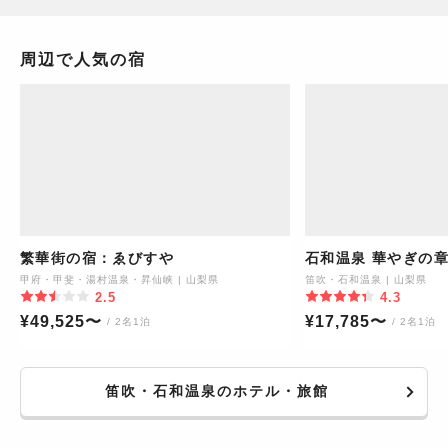
周辺で人気の宿
繁華街の宿：ゑびすや
石和温泉 華やぎの章
甲府・甲斐・湯村温泉・昇仙峡
|
山梨県
笛吹・石和温泉
|
山梨県
2.5
4.3
¥
49,525
〜
¥
17,785
〜
/ 2名1泊
/ 2名1泊
笛吹・石和温泉のホテル・旅館