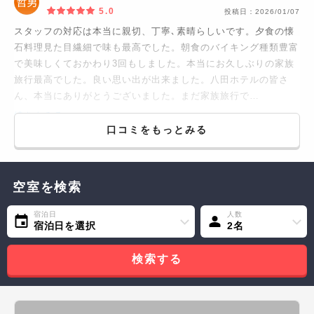
5.0
投稿日：
2026/01/07
スタッフの対応は本当に親切、丁寧､素晴らしいです。夕食の懐
石料理見た目繊細で味も最高でした。朝食のバイキング種類豊富
で美味しくておかわり3回もしました。本当にお久しぶりの家族
旅行最高でした。良い思い出が出来ました。八田ホテルの皆さ
ん、本当にありがとうございました。まだ家族旅行で…
続きをみる...
口コミをもっとみる
空室を検索
宿泊日
人数
宿泊日を選択
2名
検索する