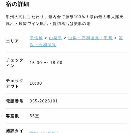
宿の詳細
甲州の旬にこだわり、館内全て源泉100％！県内最大級大露天
風呂・展望ワイン風呂・貸切風呂は美肌の湯
甲信越
>
山梨県
>
山梨・石和温泉・甲州
>
笛
エリア
吹・石和温泉
チェック
15:00 〜 18:00
イン
チェック
10:00
アウト
電話番号
055-2623101
客室数
55
室
施設タイ