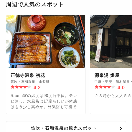
周辺で人気のスポット
正徳寺温泉 初花
源泉湯 燈屋
笛吹・石和温泉
|
山梨県
甲府・甲斐・湯村温泉
4.2
4.0
Sauna室の温度は90度台中位。テレ
２３時から大人５５
ビ無し。水風呂は17度らしいが体感
はもう少し高めか。外気浴も可能でリ
ラックスチェアが3つ有り。裏側はレ
ストランになっており昼食時は鰻の匂
いが漂ってくる飯テロ仕様。タオルは
笛吹・石和温泉の観光スポット
別料金。スマホ充電は有料で対応。ま