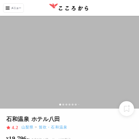
石和温泉 ホテル八田
山梨県
>
笛吹・石和温泉
4.2
19,796
¥
~