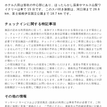
ホテル八田は笛吹の中心部にあり、ほったらかし温泉やマルス山梨ワ
イナリーは車で 15 分です。 このスパ付き旅館は、河口湖まで 26.6 
km、富士箱根伊豆国立公園まで 18.7 km です。
チェックインに関する特記事項
施設の定める利用規約に従って、追加ゲスト料金がかかる場合があります場合によ
り、チェックイン時に政府発行の写真付き身分証明書と付随費用精算のためのクレ
ジットカード / デビットカードのご提示、または現金でのデポジットのお支払いが
必要です宿泊施設への要望は、チェックイン時の状況によりご希望に添えない場合
があり、内容によっては追加料金が発生することがあります。対応は確約ではござ
いませんのでご了承ください大浴場の予約をご希望の場合は、事前に施設までお問
い合わせください施設でのお支払いにはクレジットカードをご利用いただけます。
現金ではお支払いいただけませんこの施設には安全設備として、消火器、煙感知器
が備わっています
この宿泊施設では、駅からの送迎をご利用いただけます。送迎を手配する場合は、
到着の 24 時間前までに宿泊施設にご連絡ください。連絡先は予約確認通知に記載
されています。フロントデスクは、毎日 7:00 ～ 21:00 まで営業しています。こ
の宿泊施設は、時間外チェックインには対応していません。時間帯によっては、フ
ロントデスクのスタッフは不在となります。お車でお越しの場合は、道順などの詳
細について事前に宿泊施設にお問い合わせください。施設から提供された情報は、
自動翻訳ツールを使用して翻訳されている場合があります。
その他の情報
マッサージ サービスおよび貸切風呂 (温泉)の利用には事前予約が必要です。ご到
着前に旅館に直接ご連絡のうえ、ご予約ください。連絡先は予約確認通知に記載さ