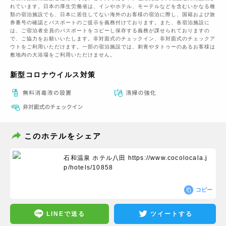
れています。日本の厚生労働省は、インやホテル、モーテルなどを含むいかなる種
類の宿泊施設でも、日本に​居住してない海外のお客様の宿泊に際し、国籍および旅
券番号の確認とパスポートのご提示を義務付け​ております。また、各宿泊施設に
は、ご宿泊者全員のパスポートをコピーし保存する義務が課せられておりますの​
で、ご協力をお願いいたします。非対面式のチェックイン、非対面式のチェックア
ウトをご利用いただけます。一部の宿泊施設では、刺青やタトゥーのあるお客様は
敷地内の大浴場をご利用いただけません。
新型コロナウイルス対策
このホテルをシェア
石和温泉 ホテル八田
https://www.cocolocala.j
p/hotels/10858
コピー
LINEで送る
ツイートする