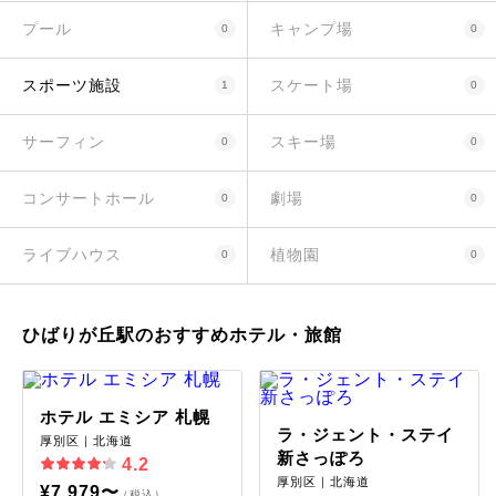
プール
キャンプ場
0
0
スポーツ施設
スケート場
1
0
サーフィン
スキー場
0
0
コンサートホール
劇場
0
0
ライブハウス
植物園
0
0
ひばりが丘駅のおすすめホテル・旅館
ホテル エミシア 札幌
ラ・ジェント・ステイ
厚別区｜北海道
新さっぽろ
4.2
厚別区｜北海道
¥7,979〜
（税込）