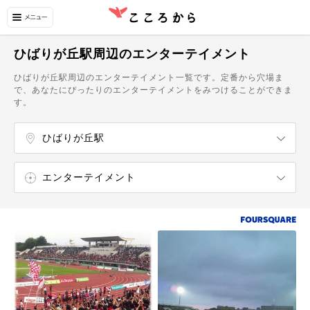
ひばりが丘駅周辺のエンターテイメント
ひばりが丘駅周辺のエンターテイメント一覧です。定番から穴場ま
で、あなたにぴったりのエンターテイメントをみつけることができま
す。
ひばりが丘駅
上野幌駅
大谷地駅
ひばりが丘駅
エンターテイメント
温泉・スパ
博物館・美術館
飲食店
カフェ・スイーツ
スポーツ施設