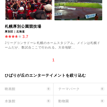
札幌厚別公園競技場
厚別区｜北海道
3.7
Jリーグコンサドーレ札幌のホームスタジアム。メインは札幌ド
ームだが、数試合ここで行われる。大谷地駅...
1
ひばりが丘のエンターテイメントを絞り込む
映画館
テーマパーク
0
0
水族館
動物園
0
0