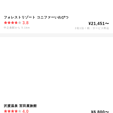
フォレストリゾート コニファーいわびつ
3.8
¥21,451〜
中之条駅から 5.1km
2名1泊 / 税・サービス料込
沢渡温泉 宮田屋旅館
4.0
¥6,800〜