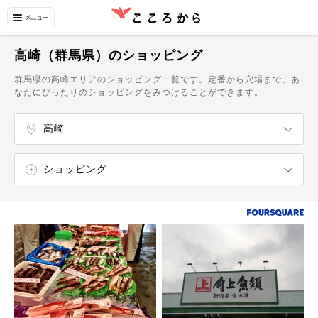
高崎（群馬県）のショッピング
群馬県の高崎エリアのショッピング一覧です。定番から穴場まで、あ
なたにぴったりのショッピングをみつけることができます。
高崎
ショッピング
エンターテイメント
温泉・スパ
自然・名所
博物館・美術館
飲食店
カフェ・スイーツ
市場・直売所