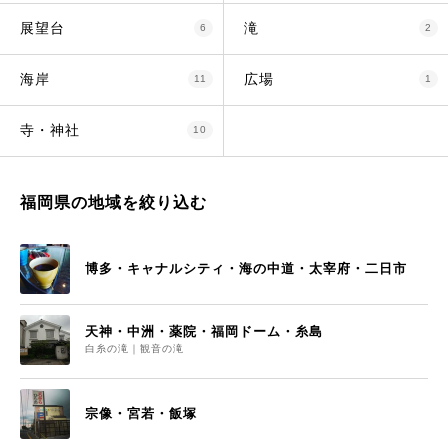
展望台
滝
6
2
海岸
広場
11
1
寺・神社
10
福岡県の地域を絞り込む
博多・キャナルシティ・海の中道・太宰府・二日市
天神・中洲・薬院・福岡ドーム・糸島
白糸の滝｜観音の滝
宗像・宮若・飯塚