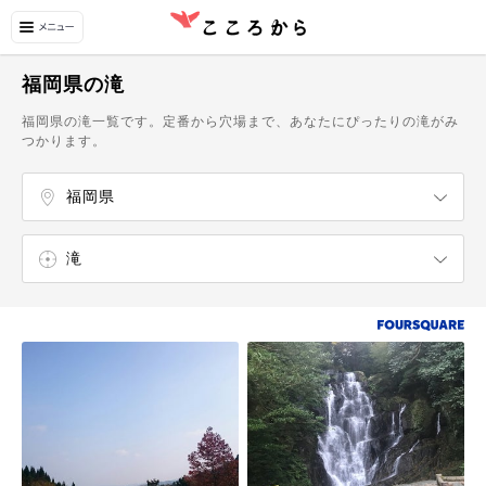
福岡県の滝
福岡県の滝一覧です。定番から穴場まで、あなたにぴったりの滝がみ
つかります。
福岡県
熊本県
大分県
宮崎県
鹿児島県
天神・中洲・薬院・福岡ドーム・糸島
滝
史跡
城
庭園
港
湖・沼・池
山
公園
展望台
海岸
広場
寺・神社