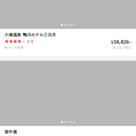
小湊温泉 鴨川ホテル三日月
30,026
3.9
¥
~
鴨川
｜
千葉県
2
名
1
泊 / 税込
宿中屋