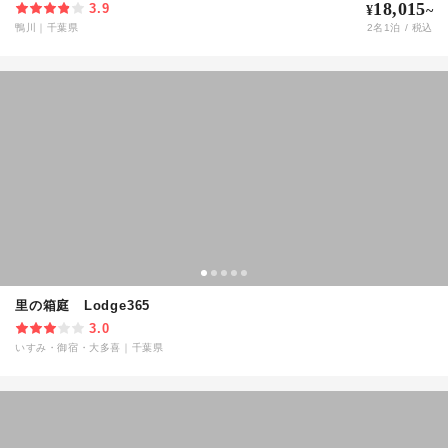
18,015
3.9
¥
~
鴨川
｜
千葉県
2
名
1
泊 / 税込
里の箱庭 Lodge365
3.0
いすみ・御宿・大多喜
｜
千葉県