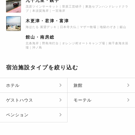
九十九里・銚子
茂原ツインサーキット
菅原工芸硝子
東急セブンハンドレッドクラ
ブ
本須賀海岸
一宮海岸
木更津・君津・富津
海ほたる 展望デッキ
日本寺大仏
マザー牧場
地獄のぞき
鋸山
館山・南房総
北条海岸
野島埼灯台
オレンジ村オートキャンプ場
南千倉海水浴
場
沖ノ島
宿泊施設タイプを絞り込む
ホテル
旅館
ゲストハウス
モーテル
ペンション