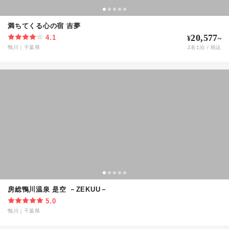
満ちてくる心の宿 吉夢
20,577
4.1
¥
~
鴨川
｜
千葉県
2
名
1
泊 / 税込
房総鴨川温泉 是空 －ZEKUU－
5.0
鴨川
｜
千葉県