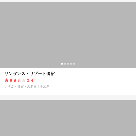
サンダンス・リゾート御宿
3.4
いすみ・御宿・大多喜
｜
千葉県