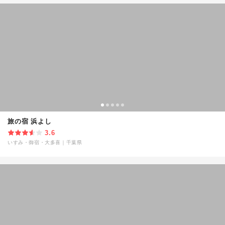
旅の宿 浜よし
3.6
いすみ・御宿・大多喜
｜
千葉県