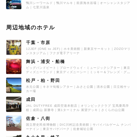
鴨川シーワールド
鴨川マルキ
前原海水浴場
オーシャンスタジア
ム
七里川温泉
周辺地域のホテル
千葉・市原
12JEF (ONE to JEF)
ホキ美術館
新東京サーキット
ZOZOマリ
ンスタジアム
フクダ電子アリーナ
舞浜・浦安・船橋
ビッグバンドビート
ブロードウェイ・ミュージックシアター
東京
ディズニーランド
東京ディズニーシー
ミッキー＆フレンズ・グリ
ーティングトレイル
松戸・柏・野田
水元公園
キネマ旬報シアター
みさと公園
清水公園
日立柏サッ
カー場
成田
JAL DUTYFREE 成田空港本館店
オリンピッククラブ 宝馬乗馬学
校
成田山 新勝寺
第1ターミナル 展望デッキ
さくらの山公園
佐倉・八街
国立歴史民俗博物館
DIC川村記念美術館
サバイバルゲーム ナンバ
ーナイン
東京サバゲパーク
佐倉城址公園