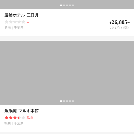
勝浦ホテル 三日月
26,805
--
¥
~
勝浦
｜
千葉県
2
名
1
泊 / 税込
魚眠庵 マルキ本館
3.5
鴨川
｜
千葉県