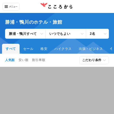
勝浦・鴨川のホテル・旅館
勝浦・鴨川すべて
いつでもよい
2名
すべて
セール
格安
ハイクラス
出張・ビジネス
今
人気順
安い順
割引率順
こだわり条件