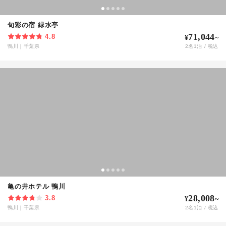
旬彩の宿 緑水亭
71,044
4.8
¥
~
鴨川
｜
千葉県
2
名
1
泊 / 税込
亀の井ホテル 鴨川
28,008
3.8
¥
~
鴨川
｜
千葉県
2
名
1
泊 / 税込