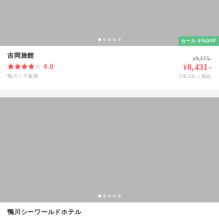
セール 8%OFF
吉岡旅館
9,175
¥
~
8,431
4.0
¥
~
鴨川
｜
千葉県
2
名
1
泊 / 税込
鴨川シーワールドホテル