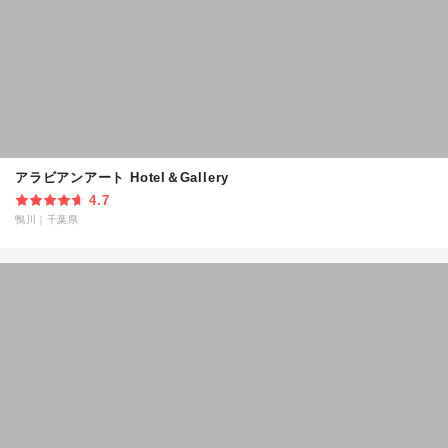
アラビアンアート Hotel＆Gallery
4.7
鴨川
｜
千葉県