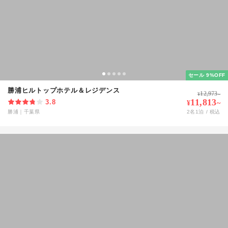
セール 9%OFF
勝浦ヒルトップホテル＆レジデンス
12,973
¥
~
11,813
3.8
¥
~
勝浦
｜
千葉県
2
名
1
泊 / 税込