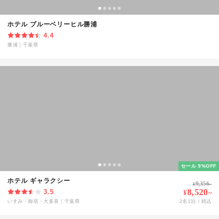
ホテル ブルーベリーヒル勝浦
4.4
勝浦
｜
千葉県
セール 9%OFF
ホテル ギャラクシー
9,356
¥
~
8,520
3.5
¥
~
いすみ・御宿・大多喜
｜
千葉県
2
名
1
泊 / 税込