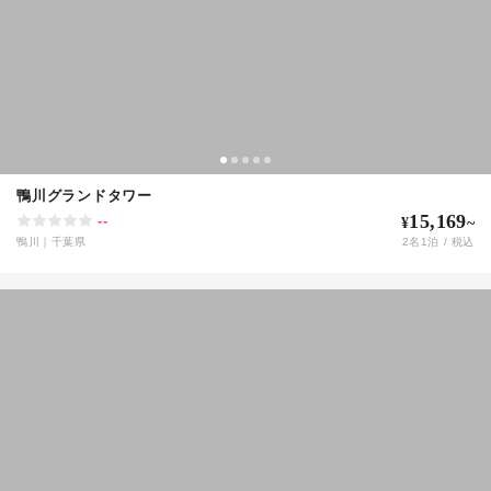
鴨川グランドタワー
15,169
--
¥
~
鴨川
｜
千葉県
2
名
1
泊 / 税込