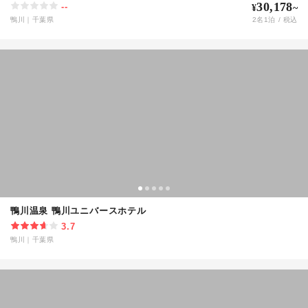
30,178
--
¥
~
鴨川
｜
千葉県
2
名
1
泊 / 税込
鴨川温泉 鴨川ユニバースホテル
3.7
鴨川
｜
千葉県