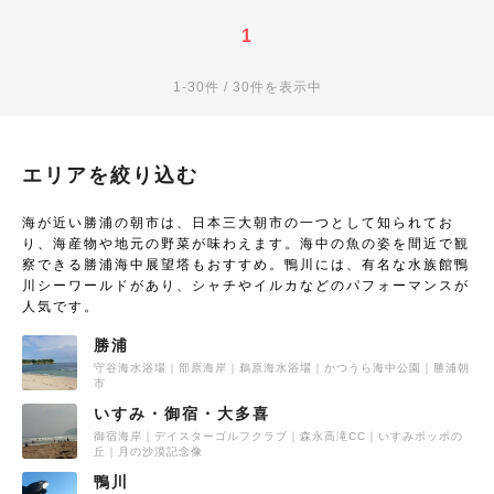
1
1-30件 / 30件を表示中
エリアを絞り込む
海が近い勝浦の朝市は、日本三大朝市の一つとして知られてお
り、海産物や地元の野菜が味わえます。海中の魚の姿を間近で観
察できる勝浦海中展望塔もおすすめ。鴨川には、有名な水族館鴨
川シーワールドがあり、シャチやイルカなどのパフォーマンスが
人気です。
勝浦
守谷海水浴場
部原海岸
鵜原海水浴場
かつうら海中公園
勝浦朝
市
いすみ・御宿・大多喜
御宿海岸
デイスターゴルフクラブ
森永高滝CC
いすみポッポの
丘
月の沙漠記念像
鴨川