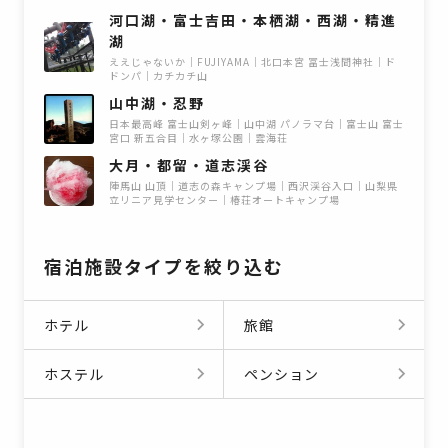
河口湖・富士吉田・本栖湖・西湖・精進
湖
ええじゃないか
FUJIYAMA
北口本宮 冨士浅間神社
ド
ドンパ
カチカチ山
山中湖・忍野
日本最高峰 富士山剣ヶ峰
山中湖 パノラマ台
富士山 富士
宮口 新五合目
水ヶ塚公園
雲海荘
大月・都留・道志渓谷
陣馬山 山頂
道志の森キャンプ場
西沢渓谷入口
山梨県
立リニア見学センター
椿荘オートキャンプ場
宿泊施設タイプを絞り込む
ホテル
旅館
ホステル
ペンション