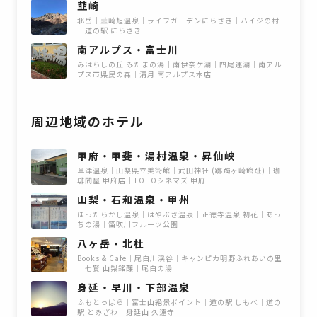
韮崎
北岳
韮崎旭温泉
ライフガーデンにらさき
ハイジの村
道の駅 にらさき
南アルプス・富士川
みはらしの丘 みたまの湯
南伊奈ケ湖
四尾連湖
南アル
プス市県民の森
清月 南アルプス本店
周辺地域のホテル
甲府・甲斐・湯村温泉・昇仙峡
草津温泉
山梨県立美術館
武田神社 (躑躅ヶ崎館趾)
珈
琲問屋 甲府店
TOHOシネマズ 甲府
山梨・石和温泉・甲州
ほったらかし温泉
はやぶさ温泉
正徳寺温泉 初花
あっ
ちの湯
笛吹川フルーツ公園
八ヶ岳・北杜
Books & Cafe
尾白川渓谷
キャンピカ明野ふれあいの里
七賢 山梨銘醸
尾白の湯
身延・早川・下部温泉
ふもとっぱら
富士山絶景ポイント
道の駅 しもべ
道の
駅 とみざわ
身延山 久遠寺