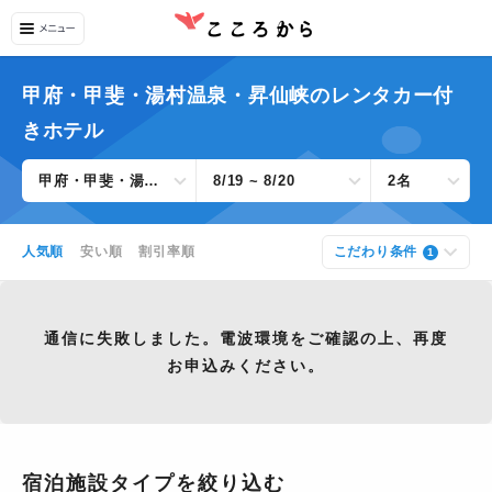
甲府・甲斐・湯村温泉・昇仙峡のレンタカー付
きホテル
甲府・甲斐・湯村温泉・昇仙峡
8/19 ~ 8/20
2名
人気順
安い順
割引率順
こだわり条件
1
通信に失敗しました。電波環境をご確認の上、再度
お申込みください。
宿泊施設タイプを絞り込む