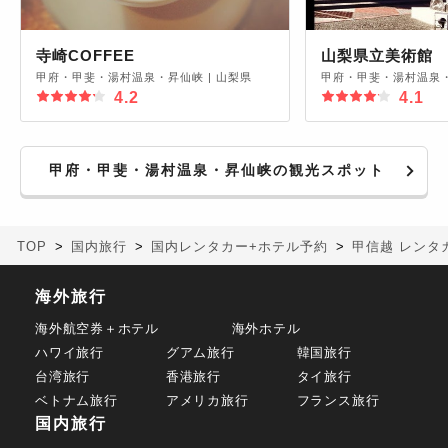
寺崎COFFEE
山梨県立美術館
甲府・甲斐・湯村温泉・昇仙峡
|
山梨県
甲府・甲斐・湯村温泉
4.2
4.1
甲府・甲斐・湯村温泉・昇仙峡の観光スポット
TOP
国内旅行
国内レンタカー+ホテル予約
甲信越 レンタ
海外旅行
海外航空券＋ホテル
海外ホテル
ハワイ旅行
グアム旅行
韓国旅行
台湾旅行
香港旅行
タイ旅行
ベトナム旅行
アメリカ旅行
フランス旅行
国内旅行