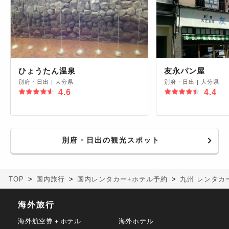
ひょうたん温泉
友永パン屋
別府・日出
|
大分県
別府・日出
|
大分県
4.6
4.4
別府・日出の観光スポット
TOP
国内旅行
国内レンタカー+ホテル予約
九州 レンタカ
海外旅行
海外航空券＋ホテル
海外ホテル