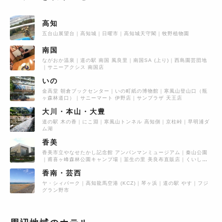
高知
五台山展望台
高知城
日曜市
高知城天守閣
牧野植物園
南国
ながおか温泉
道の駅 南国 風良里
南国SA (上り)
西島園芸団地
サニーアクシス 南国店
いの
金高堂 朝倉ブックセンター
いの町紙の博物館
寒風山登山口（瓶
ヶ森林道口）
サニーマート 伊野店
サンプラザ 天王店
大川・本山・大豊
道の駅 木の香
にこ淵
寒風山トンネル 高知側
京柱峠
早明浦ダ
ム湖
香美
香美市立やなせたかし記念館 アンパンマンミュージアム
秦山公園
甫喜ヶ峰森林公園キャンプ場
韮生の里 美良布直販店
くいしん
ぼ如月 土佐山田店
香南・芸西
ヤ・シィパーク
高知龍馬空港 (KCZ)
琴ヶ浜
道の駅 やす
フジ
グラン野市