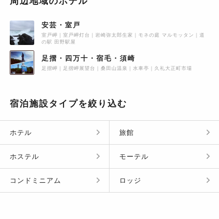
周辺地域のホテル
安芸・室戸
室戸岬
室戸岬灯台
岩崎弥太郎生家
モネの庭 マルモッタン
道
の駅 田野駅屋
足摺・四万十・宿毛・須崎
足摺岬
足摺岬展望台
桑田山温泉
水車亭
久礼大正町市場
宿泊施設タイプを絞り込む
ホテル
旅館
ホステル
モーテル
コンドミニアム
ロッジ