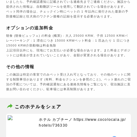
いましたら、予約確認通知に記載されている連絡先までご連絡ください。施設から
提供された情報は、自動翻訳ツールを使用して翻訳されている場合があります。
ペット同伴の場合は、チェックイン時にペットの 1 年以内に発行された最新の予
防接種記録と狂犬病のワクチン接種の記録を提示する必要があります。
オプションの追加料金
朝食 (朝食ビュッフェ) の料金 (概算) : 大人 25000 KRW、子供 12500 KRWバ
レーパーキング : 1 滞在につき 15000 KRWペット料金 : 1 匹あたり 1 日につき
15000 KRW介助動物は料金免除
上記項目以外にも、現地にてお支払いが必要な場合があります。また料金とデポジ
ットには税金が含まれていないことがあり、金額が変更される場合があります。
その他の情報
この施設は特定の客室でのみペット受け入れ可となっており、その他のペットに関
する制限事項があります (有料、料金セクションを参照のこと)。ペット連れのご宿
泊の手配については、予約確認通知にある連絡先情報をご覧になり、宿泊施設に直
接お問い合わせください。駐車場には車高制限があります。
このホテルをシェア
ホテル カプチーノ
https://www.cocolocala.jp/
hotels/736330