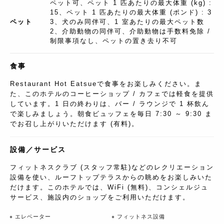
ペット可、ペット 1 匹あたりの最大体重 (kg) :
15、ペット 1 匹あたりの最大体重 (ポンド) : 3
ペット
3、犬のみ同伴可、1 室あたりの最大ペット数
2、介助動物の同伴可、介助動物は手数料免除 /
制限事項なし、ペットの置き去り不可
食事
Restaurant Hot Eatsueで食事をお楽しみください。ま
た、このホテルのコーヒーショップ / カフェでは軽食を提供
しています。1 日の終わりは、バー / ラウンジで 1 杯飲ん
で楽しみましょう。朝食ビュッフェを毎日 7:30 ～ 9:30 ま
でお召し上がりいただけます (有料)。
設備／サービス
フィットネスクラブ (スタッフ常駐)などのレクリエーション
設備を使い、ルーフトップテラスからの眺めをお楽しみいた
だけます。このホテルでは、WiFi (無料)、コンシェルジュ
サービス、施設内のショップをご利用いただけます。
エレベーター
フィットネス設備