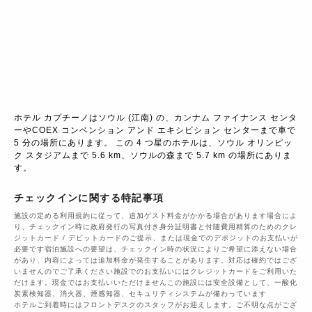
ホテル カプチーノはソウル (江南) の、カンナム ファイナンス センタ
ーやCOEX コンベンション アンド エキシビション センターまで車で 
5 分の場所にあります。 この 4 つ星のホテルは、ソウル オリンピッ
ク スタジアムまで 5.6 km、ソウルの森まで 5.7 km の場所にありま
す。
チェックインに関する特記事項
施設の定める利用規約に従って、追加ゲスト料金がかかる場合があります場合によ
り、チェックイン時に政府発行の写真付き身分証明書と付随費用精算のためのクレ
ジットカード / デビットカードのご提示、または現金でのデポジットのお支払いが
必要です宿泊施設への要望は、チェックイン時の状況によりご希望に添えない場合
があり、内容によっては追加料金が発生することがあります。対応は確約ではござ
いませんのでご了承ください施設でのお支払いにはクレジットカードをご利用いた
だけます。現金ではお支払いいただけませんこの施設には安全設備として、一酸化
炭素検知器、消火器、煙感知器、セキュリティシステムが備わっています
ホテルご到着時にはフロントデスクのスタッフがお迎えします。ご不明な点がござ