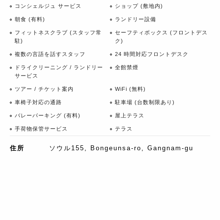
コンシェルジュ サービス
ショップ (敷地内)
朝食 (有料)
ランドリー設備
フィットネスクラブ (スタッフ常
セーフティボックス (フロントデス
駐)
ク)
複数の言語を話すスタッフ
24 時間対応フロントデスク
ドライクリーニング / ランドリー
全館禁煙
サービス
ツアー / チケット案内
WiFi (無料)
車椅子対応の通路
駐車場 (台数制限あり)
バレーパーキング (有料)
屋上テラス
手荷物保管サービス
テラス
住所
ソウル155, Bongeunsa-ro, Gangnam-gu