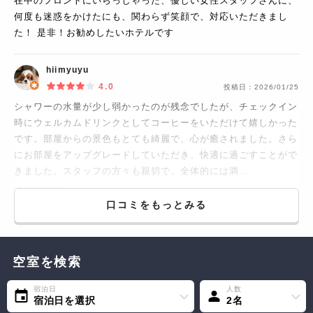
在中のフロントにいらっしゃった、優しい女性スタッフさんに、
何度も迷惑をかけたにも、関わらず笑顔で、対応いただきまし
た！ 是非！お勧めしたいホテルです
hiimyuyu
4.0
投稿日：
2026/01/25
シャワーの水量が少し弱かったのが残念でしたが、チェックイン
時にウェルカムドリンクとしてコーヒーをいただけて嬉しかった
です。部屋からの景色もとても綺麗で、心が癒されました。さら
にお部屋をアップグレードしていただき、快適に過ごすことがで
きました。スタッフの方々も親切で、全体的には満…
続きをみる...
口コミをもっとみる
空室を検索
宿泊日
人数
宿泊日を選択
2名