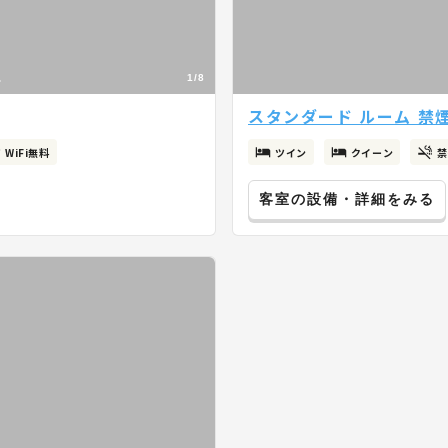
1/8
スタンダード ルーム 禁
WiFi無料
ツイン
クイーン
禁
客室の設備・詳細をみる