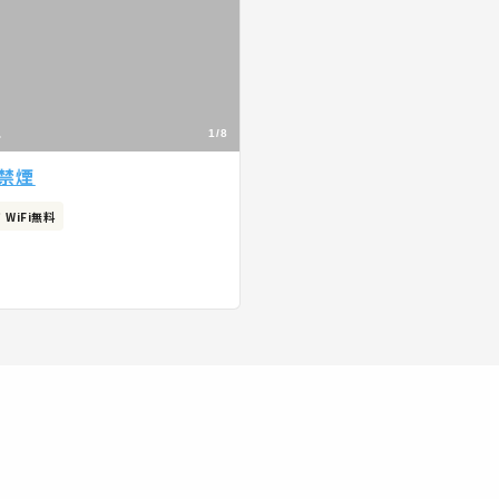
1/8
禁煙
WiFi無料