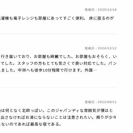
投稿日：
2025/12/16
濯機も電子レンジも部屋にあってすごく便利。 床に座るのが
投稿日：
2024/12/12
も行き届いており、お部屋も綺麗でした。お部屋もおそらく、い
じでした。スタッフの方もとても気さくで良い対応でした。パン
ました。中洲へも徒歩10分程度で行けます。外国…
投稿日：
2022/08/11
色は何となく北欧っぽい。このジャパンディな雰囲気が僕はと
を出さなければお湯にならないことは注意されたい。周りが少々
しないのであれば最高な宿である。