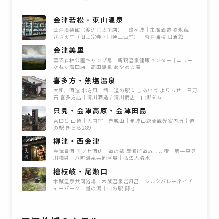
会津若松・東山温泉
会津酒楽館（渡辺宗太商店）
鶴ヶ城
末廣酒造 嘉永蔵
さざえ堂（旧正宗寺・円通三匝堂）
會津藩校 日新館
会津美里
蓋沼森林公園キャンプ場
新鶴温泉健康センター
ニュー
かねか高田店
高田温泉 あやめの湯
喜多方・熱塩温泉
大和川酒造 北方風土館
道の駅 にしあいづ よりっせ
三万
石 喜多方店
清川酒造 / 清川商店
山郷ダム
只見・会津高原・会津田島
茶臼岳 山頂
大内宿
赤城山
赤城山総合観光案内所
道
の駅 きらら289
柳津・西会津
会津旨酒 五ノ井酒店
道の駅 尾瀬街道みしま宿
第一只見
川橋梁
八町温泉共同浴場
弘法大清水
檜枝岐・尾瀬口
木賊温泉共同浴場
木賊温泉岩風呂
シルクバレーネイチ
ャーパーク
燧の湯
山の駅 御池