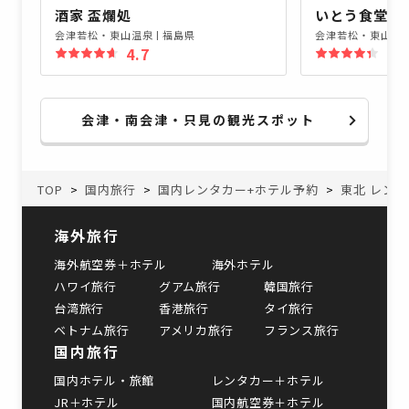
酒家 盃爛処
いとう食堂
会津若松・東山温泉
|
福島県
会津若松・東山温
4.7
4.
会津・南会津・只見の観光スポット
TOP
国内旅行
国内レンタカー+ホテル予約
東北 レン
海外旅行
海外航空券＋ホテル
海外ホテル
ハワイ旅行
グアム旅行
韓国旅行
台湾旅行
香港旅行
タイ旅行
ベトナム旅行
アメリカ旅行
フランス旅行
国内旅行
国内ホテル・旅館
レンタカー＋ホテル
JR＋ホテル
国内航空券＋ホテル