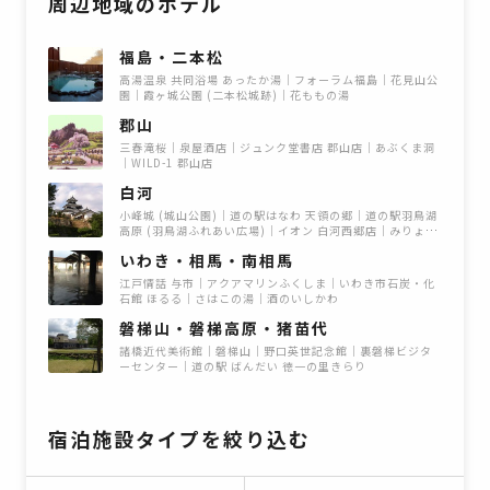
周辺地域のホテル
福島・二本松
高湯温泉 共同浴場 あったか湯
フォーラム福島
花見山公
園
霞ヶ城公園 (二本松城跡)
花ももの湯
郡山
三春滝桜
泉屋酒店
ジュンク堂書店 郡山店
あぶくま洞
WILD-1 郡山店
白河
小峰城 (城山公園)
道の駅はなわ 天領の郷
道の駅羽鳥湖
高原 (羽鳥湖ふれあい広場)
イオン 白河西郷店
みりょく
満点物語
いわき・相馬・南相馬
江戸情話 与市
アクアマリンふくしま
いわき市石炭・化
石館 ほるる
さはこの湯
酒のいしかわ
磐梯山・磐梯高原・猪苗代
諸橋近代美術館
磐梯山
野口英世記念館
裏磐梯ビジタ
ーセンター
道の駅 ばんだい 徳一の里きらり
宿泊施設タイプを絞り込む