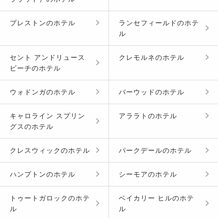
プレストン
の
ホテル
ランセフィールド
の
ホテ
ル
セント アンドリュース
クレモルネ
の
ホテル
ビーチ
の
ホテル
ウォドンガ
の
ホテル
バーウッド
の
ホテル
キャロライン スプリン
アララト
の
ホテル
グス
の
ホテル
クレスウィック
の
ホテル
パークデール
の
ホテル
ハンプトン
の
ホテル
シーモア
の
ホテル
トゥートガロック
の
ホテ
ベイカリー ヒル
の
ホテ
ル
ル