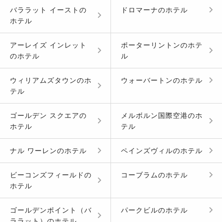
バララット イースト
の
ドロマーナ
の
ホテル
ホテル
アーレイズ インレット
ポーターリントン
の
ホテ
の
ホテル
ル
ウィリアムズタウン
の
ホ
ウォーバートン
の
ホテル
テル
ゴールデン スクエア
の
メルボルン国際空港
の
ホ
ホテル
テル
ナル ワーレン
の
ホテル
ペインズヴィル
の
ホテル
ビーコンズフィールド
の
コーブラム
の
ホテル
ホテル
ゴールデンポイント（バ
パークビル
の
ホテル
ララット）
の
ホテル