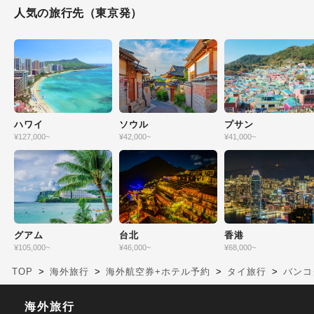
人気の旅行先
（東京発）
ハワイ
ソウル
プサン
¥
127,000
~
¥
42,000
~
¥
41,000
~
グアム
台北
香港
¥
105,000
~
¥
46,000
~
¥
68,000
~
TOP
海外旅行
海外航空券+ホテル予約
タイ旅行
バンコ
海外旅行