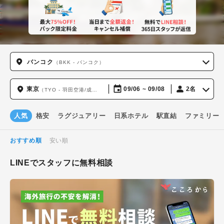
バンコク
（BKK - バンコク）
東京
09/06 ~ 09/08
2名
（TYO - 羽田空港/成田国際空港）
人気
格安
ラグジュアリー
日系ホテル
駅直結
ファミリー
おすすめ順
安い順
LINEでスタッフに無料相談