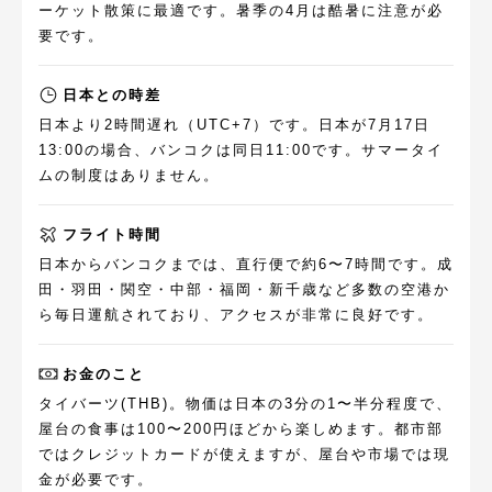
ーケット散策に最適です。暑季の4月は酷暑に注意が必
要です。
日本との時差
日本より2時間遅れ（UTC+7）です。日本が7月17日
13:00の場合、バンコクは同日11:00です。サマータイ
ムの制度はありません。
フライト時間
日本からバンコクまでは、直行便で約6〜7時間です。成
田・羽田・関空・中部・福岡・新千歳など多数の空港か
ら毎日運航されており、アクセスが非常に良好です。
お金のこと
タイバーツ(THB)。物価は日本の3分の1〜半分程度で、
屋台の食事は100〜200円ほどから楽しめます。都市部
ではクレジットカードが使えますが、屋台や市場では現
金が必要です。