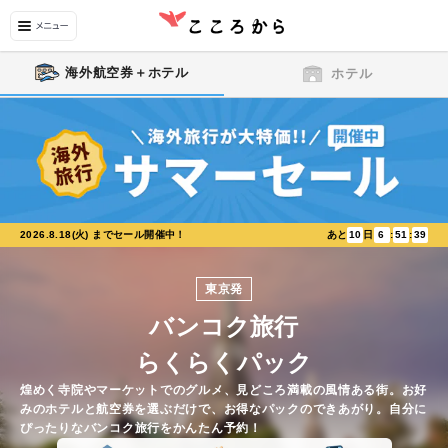
海外航空券＋ホテル
ホテル
2026.8.18(火)
までセール開催中！
あと
10
日
6
:
51
:
39
東京発
バンコク
旅行
らくらくパック
煌めく寺院やマーケットでのグルメ、見どころ満載の風情ある街
。
お好
みのホテルと航空券を選ぶだけで、お得なパックのできあがり。自分に
ぴったりな
バンコク
旅行をかんたん予約！