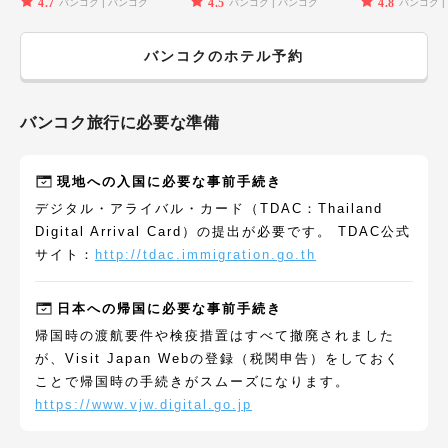
4.7
4.5
4.8
バンコク
バンコク
バンコク
バンコク
バンコク
バンコク
のホテル予約
バンコク
旅行に必要な準備
現地への入国に必要な事前手続き
デジタル・アライバル・カード（TDAC：Thailand
Digital Arrival Card）の提出が必要です。 TDAC公式
サイト：
http://tdac.immigration.go.th
日本への帰国に必要な事前手続き
帰国時の渡航要件や検疫措置はすべて撤廃されました
が、Visit Japan Webの登録（税関申告）をしておく
ことで帰国時の手続きがスムーズになります。
https://www.vjw.digital.go.jp