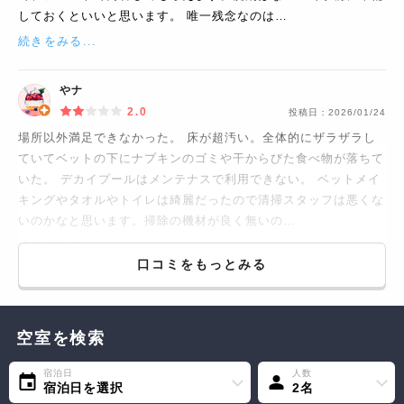
しておくといいと思います。 唯一残念なのは…
続きをみる...
やナ
2.0
投稿日：
2026/01/24
場所以外満足できなかった。 床が超汚い。全体的にザラザラし
ていてベットの下にナプキンのゴミや干からびた食べ物が落ちて
いた。 デカイプールはメンテナスで利用できない。 ベットメイ
キングやタオルやトイレは綺麗だったので清掃スタッフは悪くな
いのかなと思います。掃除の機材が良く無いの…
続きをみる...
口コミをもっとみる
空室を検索
宿泊日
人数
宿泊日を選択
2名