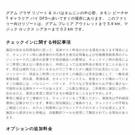
グアム プラザ リゾート & スパはタムニンの中心部、タモン ビーチや
T ギャラリア バイ DFSへ歩いてすぐの場所にあります。 このファミ
リー向けリゾートは、グアム プレミア アウトレットまで 5.9 km、マ
ジック ロックス シアターまで 0.2 km です。
チェックインに関する特記事項
施設の定める利用規約に従って、追加ゲスト料金がかかる場合があります場合によ
り、チェックイン時に政府発行の写真付き身分証明書および付随費用精算用のクレ
ジットカードのご提示が必要です宿泊施設への要望は、チェックイン時の状況によ
りご希望に添えない場合があり、内容によっては追加料金が発生することがありま
す。対応は確約ではございませんのでご了承ください施設でのお支払いには、クレ
ジットカード、現金をご利用いただけますこの施設には安全設備として、一酸化炭
素検知器、消火器、煙感知器、セキュリティシステム、救急セットが備わっていま
すこの施設には、バルコニー、パティオ、テラスなど安全面からお子様に適さない
可能性がある屋外スペースがあります。ご心配な場合は、ご到着前に施設にお問い
合わせの上、適切な客室に宿泊できるか確認することをおすすめします。
事前に施設までご連絡のうえ、チェックインをご手配ください。連絡先は予約確認
通知に記載されています。事前に宿泊施設にご連絡のうえ、チェックインの手順を
ご確認ください。ホテルご到着時にはフロントデスクのスタッフがお迎えします。
施設から提供された情報は、自動翻訳ツールを使用して翻訳されている場合があり
ます。
オプションの追加料金