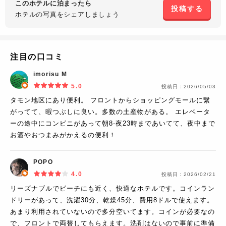
このホテルに泊まったら
投稿する
ホテルの写真を
シェアしましょう
注目の口コミ
imorisu M
5.0
投稿日：
2026/05/03
タモン地区にあり便利。 フロントからショッピングモールに繋
がってて、暇つぶしに良い。多数の土産物がある。 エレベータ
ーの途中にコンビニがあって朝8-夜23時まであいてて、夜中まで
お酒やおつまみがかえるの便利！
POPO
4.0
投稿日：
2026/02/21
リーズナブルでビーチにも近く、快適なホテルです。コインラン
ドリーがあって、洗濯30分、乾燥45分、費用8ドルで使えます。
あまり利用されていないので多分空いてます。コインが必要なの
で、フロントで両替してもらえます。洗剤はないので事前に準備