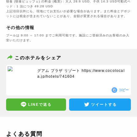
朝食 (朝食ビュッフェ) の料金 (概算) : 大人 28.6 USD、子供 14.3 USD可動式ベ
ッド : 1 泊につき 49.28 USD
上記項目以外にも、現地にてお支払いが必要な場合があります。また料金とデポジ
ットには税金が含まれていないことがあり、金額が変更される場合があります。
その他の情報
プールは 9:00 ～ 17:00 までご利用可能です。施設にご登録済みのお客様のみ入
室いただけます。
このホテルをシェア
グアム プラザ リゾート
https://www.cocolocal
a.jp/hotels/741604
コピー
LINEで送る
ツイートする
よくある質問