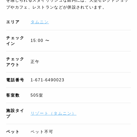
を感じられるスタイリッシュな館内には、大型セレクトショッ
プやカフェ、レストランなどが併設されています。
エリア
タムニン
チェック
15:00 〜
イン
チェック
正午
アウト
電話番号
1-671-6490023
客室数
505
室
施設タイ
リゾート
（
タムニン
）
プ
ペット
ペット不可