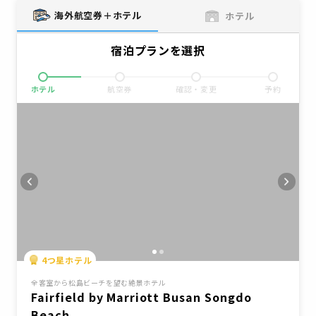
海外航空券＋ホテル
ホテル
宿泊プランを選択
ホテル
航空券
確認・変更
予約
4
つ星ホテル
全客室から松島ビーチを望む絶景ホテル
Fairfield by Marriott Busan Songdo
Beach