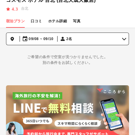
コスモス ホテル 台北 (台北天成大飯店)
台北
4.3
宿泊プラン
口コミ
ホテル詳細
写真
09/08 ~ 09/10
2名
ご希望の条件で空室が見つかりませんでした。
別の条件をお試しください。