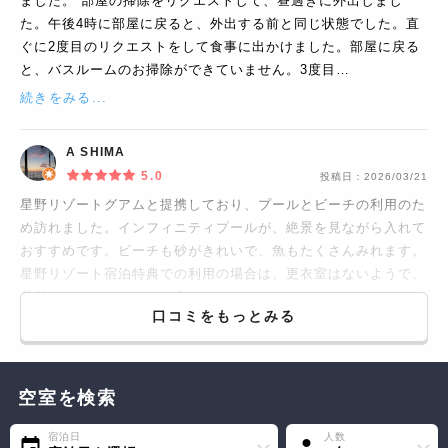
ました。 部屋の掃除をリクエストして、昼過ぎに外出しまし
た。午後4時に部屋に戻ると、外出する前と同じ状態でした。直
ぐに2度目のリクエストをして食事に出かけました。部屋に戻る
と、バスルームのお掃除ができていません。3度目…
続きをみる...
A SHIMA
5.0
投稿日：
2026/03/21
星野リゾートグアムと提携しており、プールとビーチの利用のた
め訪れました。インフィニティプールが、絶景を見ながら入れて
おすすめです。ビーチも砂がきれいで、魚もたくさんみれます。
星野リゾート宿泊特典での利用の場合は、更衣室はないようで、
着替えるならトイレでと言われます。
口コミをもっとみる
空室を検索
宿泊日
人数