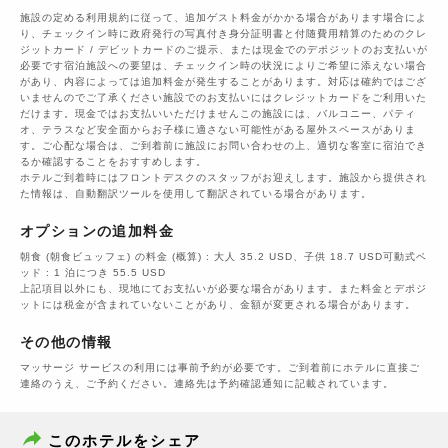
施設の定める利用規約に従って、追加ゲスト料金がかかる場合があります場合によ
り、チェックイン時に政府発行の写真付き身分証明書と付随費用精算のためのクレ
ジットカード / デビットカードのご提示、または現金でのデポジットのお支払いが
必要です宿泊施設への要望は、チェックイン時の状況によりご希望に添えない場合
があり、内容によっては追加料金が発生することがあります。対応は確約ではござ
いませんのでご了承ください施設でのお支払いにはクレジットカードをご利用いた
だけます。現金ではお支払いいただけませんこの施設には、バルコニー、パティ
オ、テラスなど安全面からお子様に適さない可能性がある屋外スペースがありま
す。ご心配な場合は、ご到着前に施設にお問い合わせの上、適切な客室に宿泊でき
るか確認することをおすすめします。
ホテルご到着時にはフロントデスクのスタッフがお迎えします。施設から提供され
た情報は、自動翻訳ツールを使用して翻訳されている場合があります。
オプションの追加料金
朝食 (朝食ビュッフェ) の料金 (概算) : 大人 35.2 USD、子供 18.7 USD可動式ベ
ッド : 1 泊につき 55.5 USD
上記項目以外にも、現地にてお支払いが必要な場合があります。また料金とデポジ
ットには税金が含まれていないことがあり、金額が変更される場合があります。
その他の情報
マッサージ サービスの利用には事前予約が必要です。ご到着前にホテルに直接ご
連絡のうえ、ご予約ください。連絡先は予約確認通知に記載されています。
このホテルをシェア