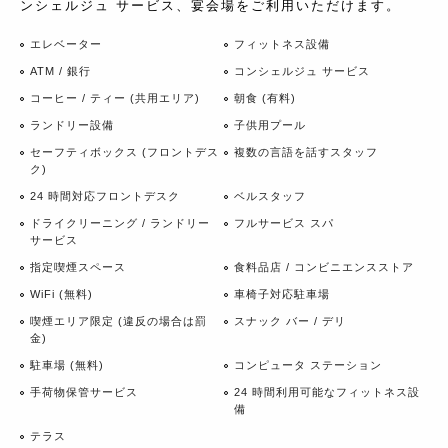
ンシェルジュ サービス、宴会場をご利用いただけます。
エレベーター
フィットネス設備
ATM / 銀行
コンシェルジュ サービス
コーヒー / ティー (共用エリア)
朝食 (有料)
ランドリー設備
子供用プール
セーフティボックス (フロントデス
複数の言語を話すスタッフ
ク)
24 時間対応フロントデスク
ベルスタッフ
ドライクリーニング / ランドリー
フルサービス スパ
サービス
指定喫煙スペース
食料品店 / コンビニエンスストア
WiFi (無料)
車椅子対応駐車場
喫煙エリア限定 (違反の場合は罰
スナック バー / デリ
金)
駐車場 (無料)
コンピュータ ステーション
手荷物保管サービス
24 時間利用可能なフィットネス設
備
テラス