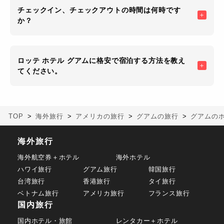
チェックイン、チェックアウトの時間は何時です
か？
ロッテ ホテル グアムに格安で宿泊する方法を教え
てください。
TOP
海外旅行
アメリカの旅行
グアムの旅行
グアムの
海外旅行
海外航空券＋ホテル
海外ホテル
ハワイ旅行
グアム旅行
韓国旅行
台湾旅行
香港旅行
タイ旅行
ベトナム旅行
アメリカ旅行
フランス旅行
国内旅行
国内ホテル・旅館
レンタカー＋ホテル