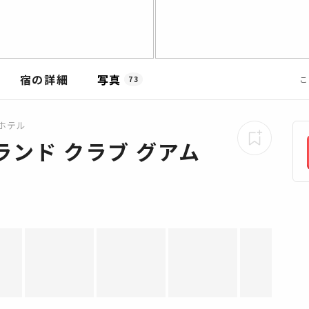
宿の詳細
写真
こ
73
ホテル
ランド クラブ グアム