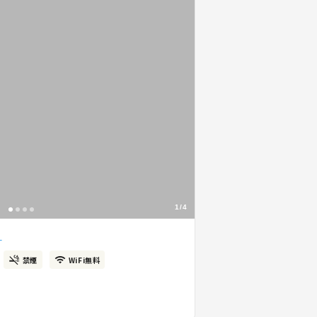
1/4
)
禁煙
WiFi無料