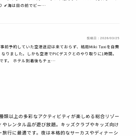
 ✔︎海は目の前でビー…
投稿日：
2026/03/25
前予約していた空港送迎は来ておらず、結局Miki Taxiを自費
くなりました。しかも空港でPICデスクとのやり取りに1時間。
です。 ホテル到着後もチェ…
0種類以上の多彩なアクティビティが楽しめる総合リゾー
ィやレンタル品が遊び放題。キッズクラブやキッズ向け
ー旅行に最適です。夜は本格的なサーカスやディナーシ