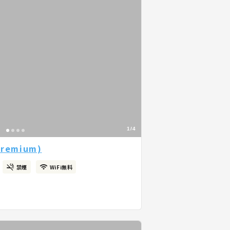
1/4
remium)
禁煙
WiFi無料