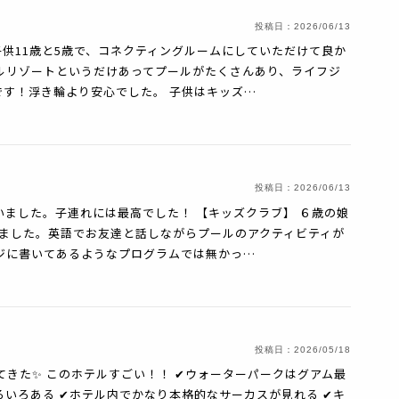
投稿日：
2026/06/13
子供11歳と5歳で、コネクティングルームにしていただけて良か
ルリゾートというだけあってプールがたくさんあり、ライフジ
す！浮き輪より安心でした。 子供はキッズ…
投稿日：
2026/06/13
いました。子連れには最高でした！ 【キッズクラブ】 ６歳の娘
しました。英語でお友達と話しながらプールのアクティビティが
ジに書いてあるようなプログラムでは無かっ…
投稿日：
2026/05/18
てきた✨ このホテルすごい！！ ✔︎ウォーターパークはグアム最
いろある ✔︎ホテル内でかなり本格的なサーカスが見れる ✔︎キ