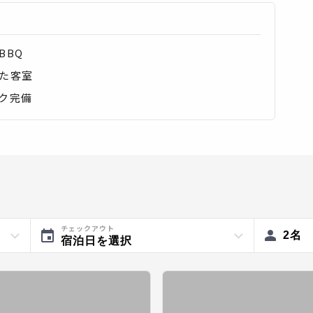
BBQ
た客室
ク完備
チェックアウト
2
名
宿泊日を選択