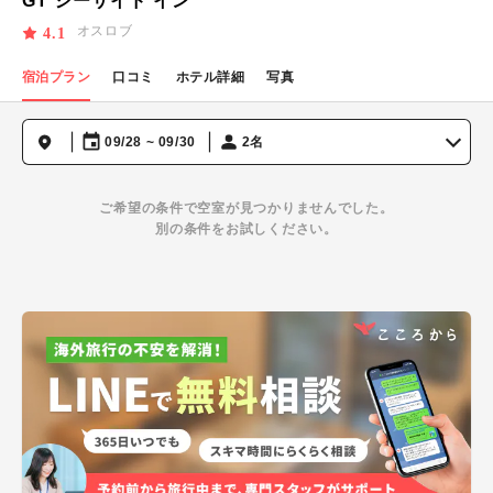
GT シーサイド イン
オスロブ
4.1
宿泊プラン
口コミ
ホテル詳細
写真
09/28 ~ 09/30
2名
ご希望の条件で空室が見つかりませんでした。
別の条件をお試しください。