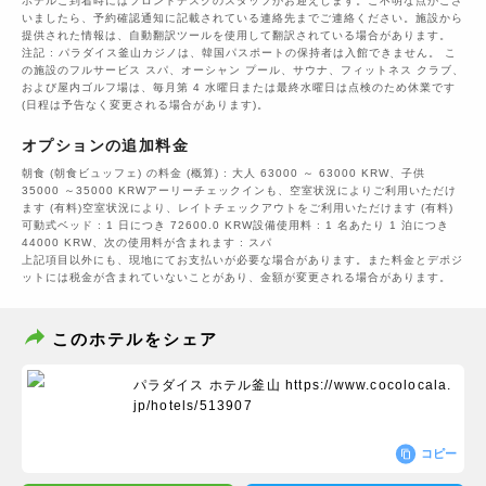
ホテルご到着時にはフロントデスクのスタッフがお迎えします。ご不明な点がござ
いましたら、予約確認通知に記載されている連絡先までご連絡ください。施設から
提供された情報は、自動翻訳ツールを使用して翻訳されている場合があります。
注記 : パラダイス釜山カジノは、韓国パスポートの保持者は入館できません。 こ
の施設のフルサービス スパ、オーシャン プール、サウナ、フィットネス クラブ、
および屋内ゴルフ場は、毎月第 4 水曜日または最終水曜日は点検のため休業です
(日程は予告なく変更される場合があります)。
オプションの追加料金
朝食 (朝食ビュッフェ) の料金 (概算) : 大人 63000 ～ 63000 KRW、子供
35000 ～35000 KRWアーリーチェックインも、空室状況によりご利用いただけ
ます (有料)空室状況により、レイトチェックアウトをご利用いただけます (有料)
可動式ベッド : 1 日につき 72600.0 KRW設備使用料 : 1 名あたり 1 泊につき
44000 KRW、次の使用料が含まれます : スパ
上記項目以外にも、現地にてお支払いが必要な場合があります。また料金とデポジ
ットには税金が含まれていないことがあり、金額が変更される場合があります。
このホテルをシェア
パラダイス ホテル釜山
https://www.cocolocala.
jp/hotels/513907
コピー