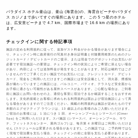
パラダイス ホテル釜山は、釜山 (海雲台)の、海雲台ビーチやパラダイ
ス カジノまで歩いてすぐの場所にあります。 この 5 つ星のホテル
は、広安里ビーチまで 4.7 km、国際市場まで 16.6 km の場所にあり
ます。
チェックインに関する特記事項
施設の定める利用規約に従って、追加ゲスト料金がかかる場合があります場合によ
り、チェックイン時に政府発行の写真付き身分証明書と付随費用精算のためのクレ
ジットカード / デビットカードのご提示、または現金でのデポジットのお支払いが
必要です宿泊施設への要望は、チェックイン時の状況によりご希望に添えない場合
があり、内容によっては追加料金が発生することがあります。対応は確約ではござ
いませんのでご了承ください施設でのお支払いには、クレジットカード、デビット
カード、現金をご利用いただけますこの施設には安全設備として、消火器、煙感知
器が備わっていますこの施設には、バルコニー、パティオ、テラスなど安全面から
お子様に適さない可能性がある屋外スペースがあります。ご心配な場合は、ご到着
前に施設にお問い合わせの上、適切な客室に宿泊できるか確認することをおすすめ
します。文化的規範とお客様に求められる利用規約は国および宿泊施設によって異
なる場合がありますのでご注意ください。掲載の利用規約は施設が定めたものです
本館のエグゼクティブ ラウンジは、13 歳以上のお客様のみご入館いただけます。
ご宿泊のお客様には、1 泊につき 1 回、オーシャンプールとシマースパ (Cimer
Spa) をご利用いただけます。スパ施設 (シマースパ、オーシャンプール、サウ
ナ、フィットネスセンター、屋内ゴルフ) は、毎月第 4 水曜日はご利用いただけま
せん (スケジュールは変更される場合があります)。この施設では、ご予約時ではな
く現地で宿泊費を支払う場合、チェックインの前に全額を支払う必要があります。