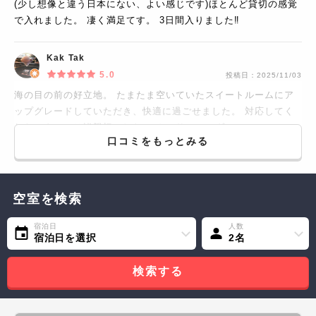
(少し想像と違う日本にない、よい感じです)ほとんど貸切の感覚
で入れました。 凄く満足てす。 3日間入りました‼️
Kak Tak
5.0
投稿日：
2025/11/03
海の目の前の好立地。 たまたま空いていたスイートルームにア
ップグレードしていただき、快適に過ごせました。 対応してく
れたスタッフは皆親切でした。 カムサハムニダー！！
口コミをもっとみる
空室を検索
宿泊日
人数
宿泊日を選択
2名
検索する