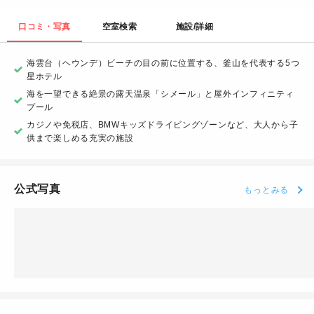
口コミ・写真
空室検索
施設/詳細
海雲台（ヘウンデ）ビーチの目の前に位置する、釜山を代表する5つ
星ホテル
海を一望できる絶景の露天温泉「シメール」と屋外インフィニティ
プール
カジノや免税店、BMWキッズドライビングゾーンなど、大人から子
供まで楽しめる充実の施設
公式写真
もっとみる