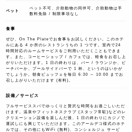
ペット不可、介助動物の同伴可、介助動物は手
ペット
数料免除 / 制限事項なし
食事
ぜひ、On The Plateでお食事をお試しください。このホテ
ルにある 4 か所のレストランうちの 1 つです。室内で24
時間対応のルームサービスをご利用いただくこともできま
す。また、コーヒーショップ / カフェでは、軽食をお召し上
がりいただけます。1 日の終わりは、バー / ラウンジか、ビ
ーチバーか、プールサイドバーで 1 杯、というのはいかが
でしょうか。朝食ビュッフェを毎日 6:30 ～ 10:00 までお
召し上がりいただけます (有料)。
設備／サービス
フルサービススパでゆっくりと贅沢な時間をお過ごしいただ
けます。温泉やフィットネスクラブ (スタッフ常駐)などのレ
クリエーション設備を楽しんだ後、1 日の終わりにカジノで
運試しにも興じていただけます。このアールデコ様式のホテ
ルでは、その他にもWiFi (無料)、コンシェルジュ サービ