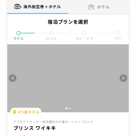
海外航空券＋ホテル
ホテル
宿泊プランを選択
ホテル
航空券
確認・変更
予約
4
つ星ホテル
アラモアナセンター徒歩圏内の全室オーシャンフロント
プリンス ワイキキ