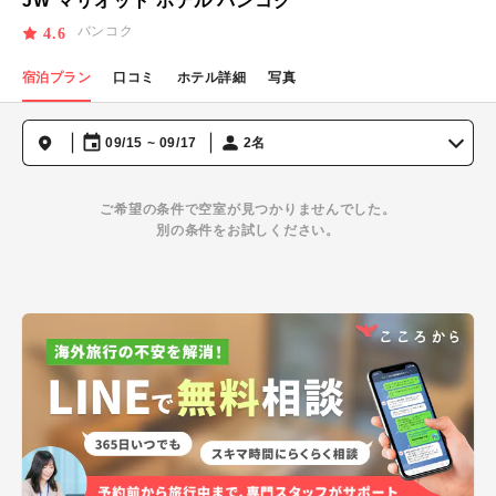
JW マリオット ホテル バンコク
バンコク
4.6
宿泊プラン
口コミ
ホテル詳細
写真
09/15 ~ 09/17
2名
ご希望の条件で空室が見つかりませんでした。
別の条件をお試しください。