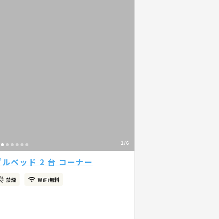
1/6
ルベッド 2 台 コーナー
禁煙
WiFi無料