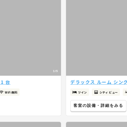
1/5
1 台
デラックス ルーム シング
WiFi無料
ツイン
シティ ビュー
客室の設備・詳細をみる