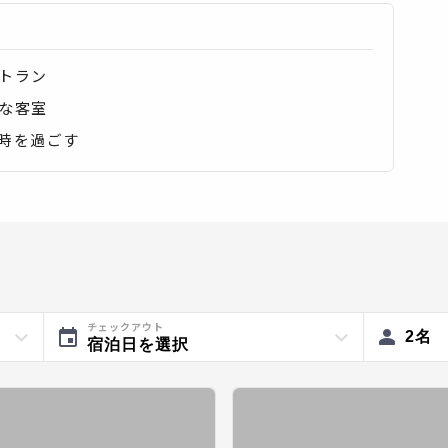
トラン
な客室
時を過ごす
チェックアウト
2
名
宿泊日を選択