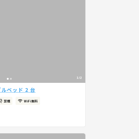
1/2
ルベッド 2 台
禁煙
WiFi無料