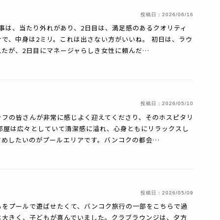
投稿日：
2026/06/16
事は、当たり外れがあり、2日目は、満足感のあるクオリティ
で、中身は2ミリ。これは出さない方がいいね。 初日は、ラウ
れたが、2日目にマネージャらしき女性に頼んだ…
投稿日：
2026/05/10
ッフの皆さんが非常に感じよく迎えてくださり、そのホスピタリ
部屋は広々としていて清潔感に溢れ、心身ともにリラックスし
すめしたいのがプールエリアです。バンコクの都会…
投稿日：
2026/05/09
もをプールで遊ばせたくて、バンコク旅行の一部をこちらで過
は大きく、子どもが喜んでいました。クラブラウンジは、夕方