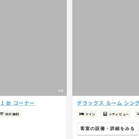
1/4
1 台 コーナー
デラックス ルーム シング
WiFi無料
ツイン
シティ ビュー
客室の設備・詳細をみる