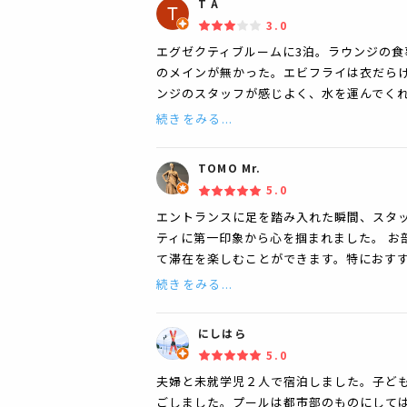
T A
3.0
エグゼクティブルームに3泊。ラウンジの食
のメインが無かった。エビフライは衣だらけ
ンジのスタッフが感じよく、水を運んでく
続きをみる...
TOMO Mr.
5.0
エントランスに足を踏み入れた瞬間、スタ
ティに第一印象から心を掴まれました。 お
て滞在を楽しむことができます。特におす
続きをみる...
にしはら
5.0
夫婦と未就学児２人で宿泊しました。子ど
ごしました。プールは都市部のものにして