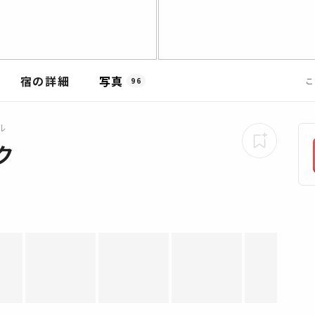
宿の詳細
写真
こ
96
ル
ク