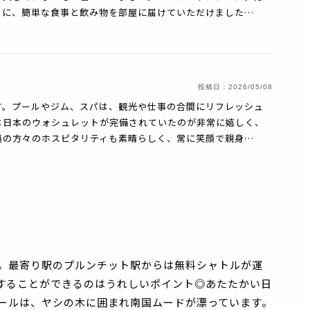
りに、簡単な食事と飲み物を部屋に届けていただけました…
投稿日：
2026/05/08
す。プールやジム、スパは、観光や仕事の合間にリフレッシュ
は日本のウォシュレットが完備されていたのが非常に嬉しく、
員の方々のホスピタリティも素晴らしく、常に笑顔で親身…
。最寄り駅のプルンチット駅からは無料シャトルが運
することができるのはうれしいポイント◎あたたかい日
ールは、ヤシの木に囲まれ南国ムードが漂っています。