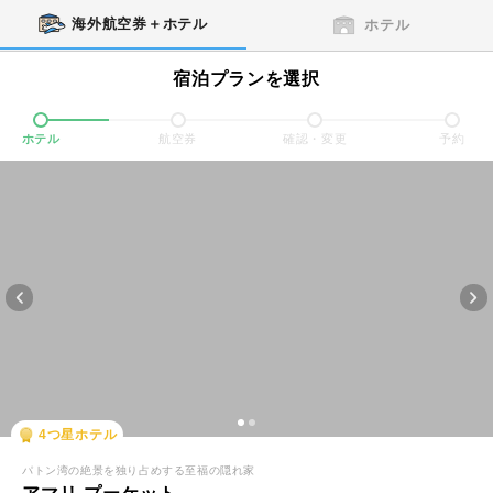
海外航空券＋ホテル
ホテル
宿泊プランを選択
ホテル
航空券
確認・変更
予約
4
つ星ホテル
パトン湾の絶景を独り占めする至福の隠れ家