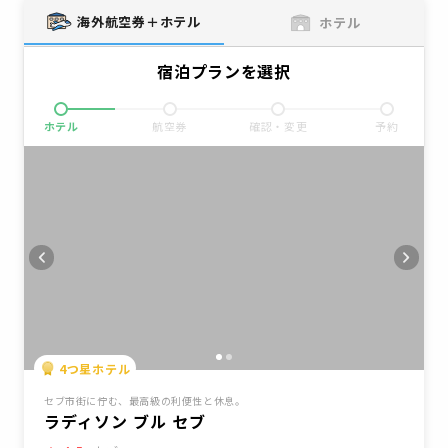
海外航空券＋ホテル
ホテル
宿泊プランを選択
ホテル
航空券
確認・変更
予約
4
つ星ホテル
セブ市街に佇む、最高級の利便性と休息。
ラディソン ブル セブ