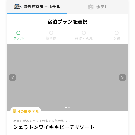
海外航空券＋ホテル
ホテル
宿泊プランを選択
ホテル
航空券
確認・変更
予約
4
つ星ホテル
絶景を望めるハワイ屈指の人気大型リゾート
シェラトンワイキキビーチリゾート