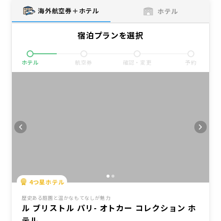
海外航空券＋ホテル
ホテル
宿泊プランを選択
ホテル
航空券
確認・変更
予約
4
つ星ホテル
歴史ある庭園と温かなもてなしが魅力
ル ブリストル パリ- オトカー コレクション ホ
テル