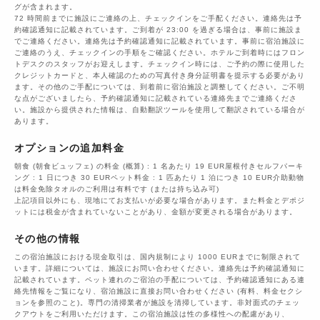
グが含まれます。
72 時間前までに施設にご連絡の上、チェックインをご手配ください。連絡先は予
約確認通知に記載されています。ご到着が 23:00 を過ぎる場合は、事前に施設ま
でご連絡ください。連絡先は予約確認通知に記載されています。事前に宿泊施設に
ご連絡のうえ、チェックインの手順をご確認ください。ホテルご到着時にはフロン
トデスクのスタッフがお迎えします。チェックイン時には、ご予約の際に使用した
クレジットカードと、本人確認のための写真付き身分証明書を提示する必要があり
ます。その他のご手配については、到着前に宿泊施設と調整してください。ご不明
な点がございましたら、予約確認通知に記載されている連絡先までご連絡くださ
い。施設から提供された情報は、自動翻訳ツールを使用して翻訳されている場合が
あります。
オプションの追加料金
朝食 (朝食ビュッフェ) の料金 (概算) : 1 名あたり 19 EUR屋根付きセルフパーキ
ング : 1 日につき 30 EURペット料金 : 1 匹あたり 1 泊につき 10 EUR介助動物
は料金免除タオルのご利用は有料です (または持ち込み可)
上記項目以外にも、現地にてお支払いが必要な場合があります。また料金とデポジ
ットには税金が含まれていないことがあり、金額が変更される場合があります。
その他の情報
この宿泊施設における現金取引は、国内規制により 1000 EURまでに制限されて
います。詳細については、施設にお問い合わせください。連絡先は予約確認通知に
記載されています。ペット連れのご宿泊の手配については、予約確認通知にある連
絡先情報をご覧になり、宿泊施設に直接お問い合わせください (有料、料金セクシ
ョンを参照のこと)。専門の清掃業者が施設を清掃しています。非対面式のチェッ
クアウトをご利用いただけます。この宿泊施設は性の多様性への配慮があり、