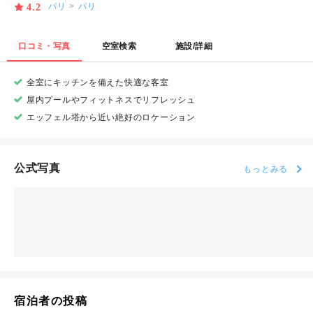
パリ
>
パリ
4.2
口コミ・写真
空室検索
施設/詳細
全室にキッチンを備えた快適な客室
屋内プールやフィットネスでリフレッシュ
エッフェル塔から近い絶好のロケーション
公式写真
もっとみる
宿泊者の投稿