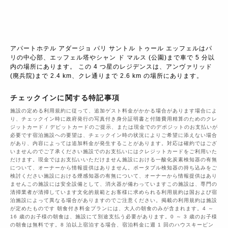
アパートホテル アダージョ パリ サントル トゥール エッフェルはパ
リの中心部、エッフェル塔やシャン ド マルス (公園)まで車で 5 分以
内の場所にあります。 この 4 つ星のレジデンスは、アンヴァリッド 
(廃兵院)まで 2.4 km、クレ通りまで 2.6 km の場所にあります。
チェックインに関する特記事項
施設の定める利用規約に従って、追加ゲスト料金がかかる場合があります場合によ
り、チェックイン時に政府発行の写真付き身分証明書と付随費用精算のためのクレ
ジットカード / デビットカードのご提示、または現金でのデポジットのお支払いが
必要です宿泊施設への要望は、チェックイン時の状況によりご希望に添えない場合
があり、内容によっては追加料金が発生することがあります。対応は確約ではござ
いませんのでご了承ください施設でのお支払いにはクレジットカードをご利用いた
だけます。現金ではお支払いいただけません施設における一酸化炭素検知器の有無
について、オーナーから情報提供はありません。ポータブル検知器の持ち込みをご
検討ください施設における煙感知器の有無について、オーナーから情報提供はあり
ませんこの施設には安全設備として、消火器が備わっていますこの施設は、専門の
清掃業者が清掃しています文化的規範とお客様に求められる利用規約は国および宿
泊施設によって異なる場合がありますのでご注意ください。掲載の利用規約は施設
が定めたものです 朝食付き料金プランには、大人の朝食のみが含まれます。4 ～
16 歳のお子様の朝食は、施設にて別途支払う必要があります。0 ～ 3 歳のお子様
の朝食は無料です。8 泊以上宿泊する場合、宿泊料金に週 1 回のハウスキーピン