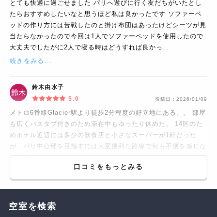
とても快適に過ごせました パリへ遊びに行く友だちがいたとし
たらおすすめしたいなと思うほど私は良かったです ソファーベ
ッドの作り方には苦戦したのと掛け布団はあったけどシーツが見
当たらなかったので今回は1人でソファーベッドを使用したので
大丈夫でしたがに2人で寝る時はどうすれば良かっ…
続きをみる...
鈴木由水子
5.0
投稿日：
2026/01/09
メトロ6番線Glacier駅より徒歩2分程度の好立地にある。。 部屋
も広くバスタブ付きのため滞在中もゆったり休めた。 14区のた
めホテル近辺には多少の飲食店と小さなスーパーが1軒だった
が、パリ中心部を目指すには大変便利な路線で何も不便を感じな
かった。
口コミをもっとみる
空室を検索