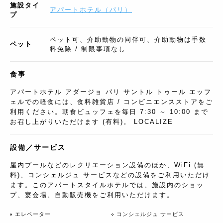
施設タイ
アパートホテル
（
パリ
）
プ
ペット可、介助動物の同伴可、介助動物は手数
ペット
料免除 / 制限事項なし
食事
アパートホテル アダージョ パリ サントル トゥール エッフ
ェルでの軽食には、食料雑貨店 / コンビニエンスストアをご
利用ください。朝食ビュッフェを毎日 7:30 ～ 10:00 まで
お召し上がりいただけます (有料)。 LOCALIZE
設備／サービス
屋内プールなどのレクリエーション設備のほか、WiFi (無
料)、コンシェルジュ サービスなどの設備をご利用いただけ
ます。このアパートスタイルホテルでは、施設内のショッ
プ、宴会場、自動販売機をご利用いただけます。
エレベーター
コンシェルジュ サービス