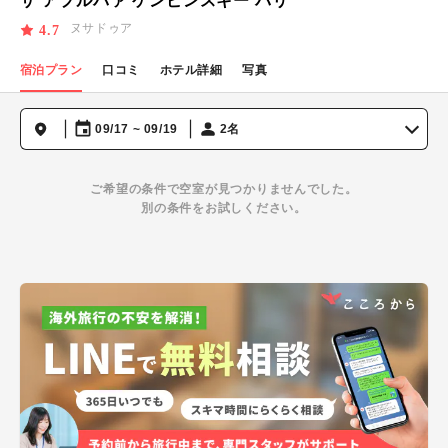
ザ アプルバァ ケンピンスキー バリ
ヌサドゥア
4.7
宿泊プラン
口コミ
ホテル詳細
写真
09/17 ~ 09/19
2名
ご希望の条件で空室が見つかりませんでした。
別の条件をお試しください。