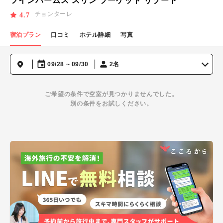
ツインパームス スリン プーケット リゾート
チョンターレ
4.7
宿泊プラン
口コミ
ホテル詳細
写真
09/28 ~ 09/30
2名
ご希望の条件で空室が見つかりませんでした。
別の条件をお試しください。