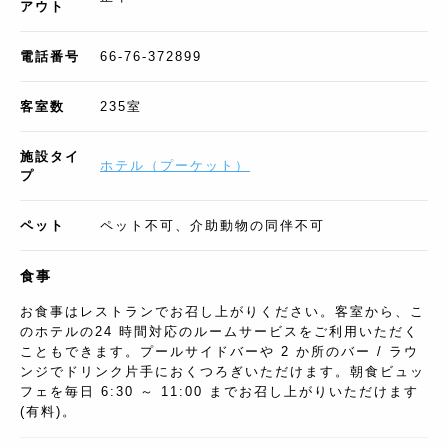
アウト
電話番号
66-76-372899
客室数
235
室
施設タイ
ホテル
（
プーケット
）
プ
ペット
ペット不可、介助動物の同伴不可
食事
お食事はレストランでお召し上がりください。客室から、こ
のホテルの24 時間対応のルームサービスをご利用いただく
こともできます。プールサイドバーや 2 か所のバー / ラウ
ンジでドリンク片手におくつろぎいただけます。朝食ビュッ
フェを毎日 6:30 ～ 11:00 までお召し上がりいただけます
(有料)。