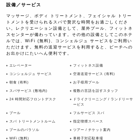
設備／サービス
マッサージ、ボディ トリートメント、フェイシャル トリー
トメントを受けられるスパで贅沢な時間をお過ごしくださ
い。レクリエーション設備として、屋外プール、フィットネ
スセンターが備わっています。その他の設備としてこのホテ
ルでは、WiFi (無料)、コンシェルジュ サービスをご利用い
ただけます。無料の送迎サービスを利用すると、ビーチへの
お出かけにたいへん便利です。
エレベーター
フィットネス設備
コンシェルジュ サービス
空港送迎サービス (有料)
朝食 (有料)
お子様用プール
スパサービス (敷地内)
複数の言語を話すスタッフ
24 時間対応フロントデスク
ドライクリーニング / ランドリーサ
ービス
プール
フルサービス スパ
スパ トリートメントルーム
指定喫煙スペース
プールのパラソル
ツアー / チケット案内
WiFi (無料)
車椅子対応駐車場