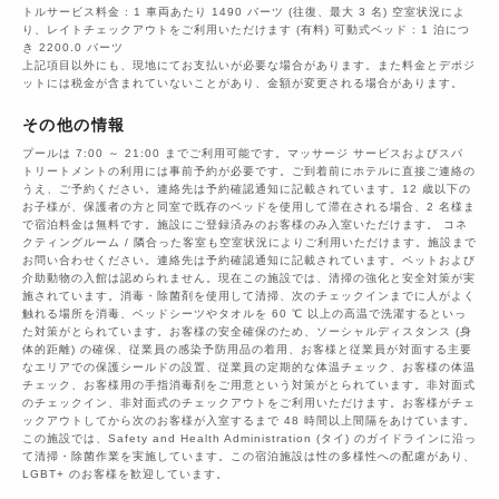
トルサービス料金 : 1 車両あたり 1490 バーツ (往復、最大 3 名) 空室状況によ
り、レイトチェックアウトをご利用いただけます (有料) 可動式ベッド : 1 泊につ
き 2200.0 バーツ
上記項目以外にも、現地にてお支払いが必要な場合があります。また料金とデポジ
ットには税金が含まれていないことがあり、金額が変更される場合があります。
その他の情報
プールは 7:00 ～ 21:00 までご利用可能です。マッサージ サービスおよびスパ
トリートメントの利用には事前予約が必要です。ご到着前にホテルに直接ご連絡の
うえ、ご予約ください。連絡先は予約確認通知に記載されています。12 歳以下の
お子様が、保護者の方と同室で既存のベッドを使用して滞在される場合、2 名様ま
で宿泊料金は無料です。施設にご登録済みのお客様のみ入室いただけます。 コネ
クティングルーム / 隣合った客室も空室状況によりご利用いただけます。施設まで
お問い合わせください。連絡先は予約確認通知に記載されています。ペットおよび
介助動物の入館は認められません。現在この施設では、清掃の強化と安全対策が実
施されています。消毒・除菌剤を使用して清掃、次のチェックインまでに人がよく
触れる場所を消毒、ベッドシーツやタオルを 60 ℃ 以上の高温で洗濯するといっ
た対策がとられています。お客様の安全確保のため、ソーシャルディスタンス (身
体的距離) の確保、従業員の感染予防用品の着用、お客様と従業員が対面する主要
なエリアでの保護シールドの設置、従業員の定期的な体温チェック、お客様の体温
チェック、お客様用の手指消毒剤をご用意という対策がとられています。非対面式
のチェックイン、非対面式のチェックアウトをご利用いただけます。お客様がチェ
ックアウトしてから次のお客様が入室するまで 48 時間以上間隔をあけています。
この施設では、Safety and Health Administration (タイ) のガイドラインに沿っ
て清掃・除菌作業を実施しています。この宿泊施設は性の多様性への配慮があり、
LGBT+ のお客様を歓迎しています。