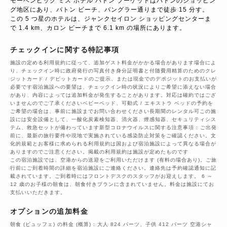
モーベンピック ミス ホテル パトン プーケットはパトンのショッピン
グ地区にあり、パトン ビーチ、バングラー通りまで徒歩 15 分す。 
この 5 つ星のホテルは、ジャンクセイロン ショッピングセンターま
で 1.4 km、カロン ビーチまで 6.1 km の場所にあります。
チェックインに関する特記事項
施設の定める利用規約に従って、追加ゲスト料金がかかる場合があります場合によ
り、チェックイン時に政府発行の写真付き身分証明書と付随費用精算のためのクレ
ジットカード / デビットカードのご提示、または現金でのデポジットのお支払いが
必要です宿泊施設への要望は、チェックイン時の状況によりご希望に添えない場合
があり、内容によっては追加料金が発生することがあります。対応は確約ではござ
いませんのでご了承くださいベビーベッド、可動式 / エキストラ ベッドの予約を
ご希望の場合は、事前に施設までお問い合わせください長期間のレンタル可この施
設には安全設備として、一酸化炭素検知器、消火器、煙感知器、セキュリティシス
テム、救急セットが備わっています新型コロナウイルスに関する注意事項 : ご出発
前に、最新の旅行要件や現地で実施されている感染防止対策をご確認ください。文
化的規範とお客様に求められる利用規約は国および宿泊施設によって異なる場合が
ありますのでご注意ください。掲載の利用規約は施設が定めたものです
この宿泊施設では、空港からの送迎をご利用いただけます (有料の場合あり)。ご旅
行前にご到着時間の詳細を宿泊施設にご連絡ください。連絡先は予約確認通知に記
載されています。ご到着時にはフロントデスクのスタッフがお迎えします。 6 ～
12 歳のお子様の朝食は、朝食付きプランに含まれていません。料金は施設にてお
支払いいただきます。
オプションの追加料金
朝食 (ビュッフェ) の料金 (概算) : 大人 824 バーツ、子供 412 バーツ 空港シャ