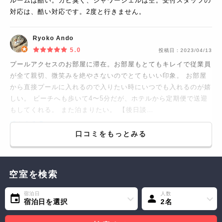
ルームは酷い。カビ臭く、シャワージェルは空。受付スタッフの
対応は、酷い対応です。2度と行きません。
Ryoko Ando
5.0
投稿日：
2023/04/13
プールアクセスのお部屋に滞在。お部屋もとてもキレイで従業員
が全て親切、微笑みを絶やさないのでとてもいい印象。 お部屋
から直接プールに入れるので入りたい時にいつでも入れるのが嬉
しい。 ビーチへも歩いて4〜5分だが、ホテルから定期便で送迎
もしてくれる。 また泊まりたい。 【後日談…
続きをみる...
口コミをもっとみる
空室を検索
宿泊日
人数
宿泊日を選択
2名