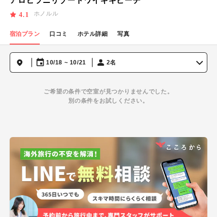
アロヒラニリゾートワイキキビーチ
ホノルル
4.1
宿泊プラン
口コミ
ホテル詳細
写真
10/18 ~ 10/21
2名
ご希望の条件で空室が見つかりませんでした。
別の条件をお試しください。