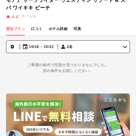
モアナ サーフライダー ウェスティン リゾート & ス
パ ワイキキ ビーチ
ホノルル
4.4
宿泊プラン
口コミ
ホテル詳細
写真
10/18 ~ 10/21
2名
ご希望の条件で空室が見つかりませんでした。
別の条件をお試しください。