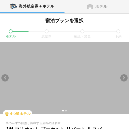
海外航空券＋ホテル
ホテル
宿泊プランを選択
ホテル
航空券
確認・変更
予約
4
つ星ホテル
手つかずの自然と調和する至福の隠れ家