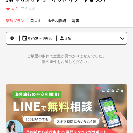
JW マリオット プーケット リゾート & スパ
マイカオ
4.5
宿泊プラン
口コミ
ホテル詳細
写真
09/28 ~ 09/30
2名
ご希望の条件で空室が見つかりませんでした。
別の条件をお試しください。